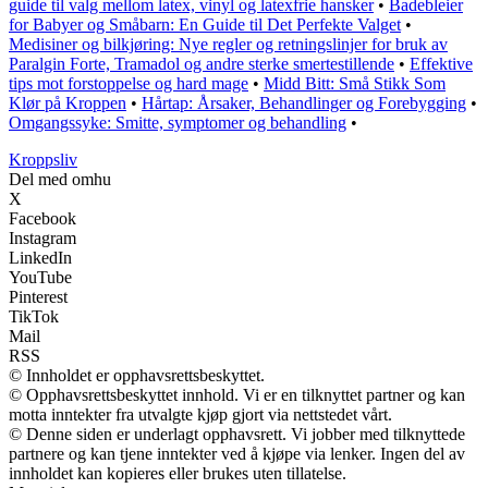
guide til valg mellom latex, vinyl og latexfrie hansker
•
Badebleier
for Babyer og Småbarn: En Guide til Det Perfekte Valget
•
Medisiner og bilkjøring: Nye regler og retningslinjer for bruk av
Paralgin Forte, Tramadol og andre sterke smertestillende
•
Effektive
tips mot forstoppelse og hard mage
•
Midd Bitt: Små Stikk Som
Klør på Kroppen
•
Hårtap: Årsaker, Behandlinger og Forebygging
•
Omgangssyke: Smitte, symptomer og behandling
•
Kroppsliv
Del med omhu
X
Facebook
Instagram
LinkedIn
YouTube
Pinterest
TikTok
Mail
RSS
© Innholdet er opphavsrettsbeskyttet.
© Opphavsrettsbeskyttet innhold. Vi er en tilknyttet partner og kan
motta inntekter fra utvalgte kjøp gjort via nettstedet vårt.
© Denne siden er underlagt opphavsrett. Vi jobber med tilknyttede
partnere og kan tjene inntekter ved å kjøpe via lenker. Ingen del av
innholdet kan kopieres eller brukes uten tillatelse.