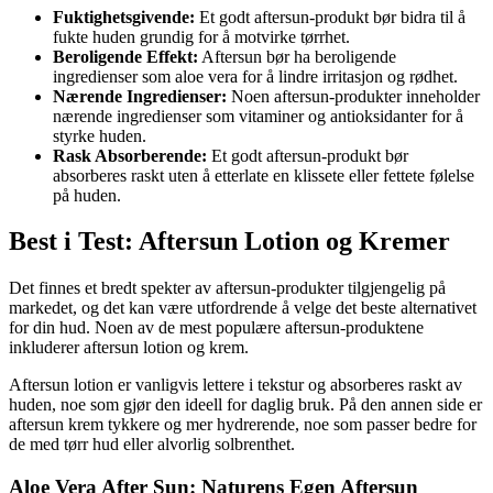
Fuktighetsgivende:
Et godt aftersun-produkt bør bidra til å
fukte huden grundig for å motvirke tørrhet.
Beroligende Effekt:
Aftersun bør ha beroligende
ingredienser som aloe vera for å lindre irritasjon og rødhet.
Nærende Ingredienser:
Noen aftersun-produkter inneholder
nærende ingredienser som vitaminer og antioksidanter for å
styrke huden.
Rask Absorberende:
Et godt aftersun-produkt bør
absorberes raskt uten å etterlate en klissete eller fettete følelse
på huden.
Best i Test: Aftersun Lotion og Kremer
Det finnes et bredt spekter av aftersun-produkter tilgjengelig på
markedet, og det kan være utfordrende å velge det beste alternativet
for din hud. Noen av de mest populære aftersun-produktene
inkluderer aftersun lotion og krem.
Aftersun lotion er vanligvis lettere i tekstur og absorberes raskt av
huden, noe som gjør den ideell for daglig bruk. På den annen side er
aftersun krem tykkere og mer hydrerende, noe som passer bedre for
de med tørr hud eller alvorlig solbrenthet.
Aloe Vera After Sun: Naturens Egen Aftersun