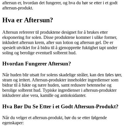
aftersun er, hvordan det fungerer, og hva du bør se etter i et godt
aftersun-produkt.
Hva er Aftersun?
Aftersun refererer til produktene designet for å brukes etter
eksponering for solen. Disse produktene kommer i ulike former,
inkludert aftersun krem, after sun lotion og aftersun gel. De er
spesielt utviklet for å bidra til å gjenopprette fuktighet tapt under
soling og berolige eventuell solbrent hud.
Hvordan Fungerer Aftersun?
Når huden blir utsatt for solens skadelige stråler, kan den føles tørr,
stram og irritert. Aftersun-produkter inneholder ingredienser som
bidrar til å fukte og nære huden, samt redusere betennelse og
berolige solbrent hud. Typiske ingredienser i aftersun-produkter
inkluderer aloe vera, kamille og antioksidanter.
Hva Bør Du Se Etter i et Godt Aftersun-Produkt?
Når du velger et aftersun-produkt, bør du se etter følgende
egenskaper: