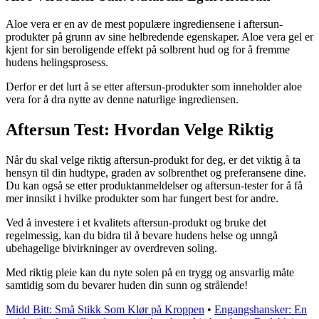
Aloe vera er en av de mest populære ingrediensene i aftersun-
produkter på grunn av sine helbredende egenskaper. Aloe vera gel er
kjent for sin beroligende effekt på solbrent hud og for å fremme
hudens helingsprosess.
Derfor er det lurt å se etter aftersun-produkter som inneholder aloe
vera for å dra nytte av denne naturlige ingrediensen.
Aftersun Test: Hvordan Velge Riktig
Når du skal velge riktig aftersun-produkt for deg, er det viktig å ta
hensyn til din hudtype, graden av solbrenthet og preferansene dine.
Du kan også se etter produktanmeldelser og aftersun-tester for å få
mer innsikt i hvilke produkter som har fungert best for andre.
Ved å investere i et kvalitets aftersun-produkt og bruke det
regelmessig, kan du bidra til å bevare hudens helse og unngå
ubehagelige bivirkninger av overdreven soling.
Med riktig pleie kan du nyte solen på en trygg og ansvarlig måte
samtidig som du bevarer huden din sunn og strålende!
Midd Bitt: Små Stikk Som Klør på Kroppen
•
Engangshansker: En