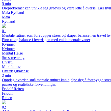
5 min
Øreproblemer kan utvikle seg gradvis og være lette å overse. Lær hvil
Maia Rydland
Maia
Rydland
01
Mentale rutiner som forebygger stress og skaper balanse i en travel h
Finn ro og balanse i hverdagen med enkle mentale vaner
Kvinner
Kvinner
Mental Helse
Stressmestring
Livsstil
Mindfulness
Hverdagsbalanse
2 min
Oppdag hvordan små mentale rutiner kan hjelpe deg å forebygge stress,
pauser og realistiske forventninger.
Fridolf Reiten
Fridolf
Reiten
02