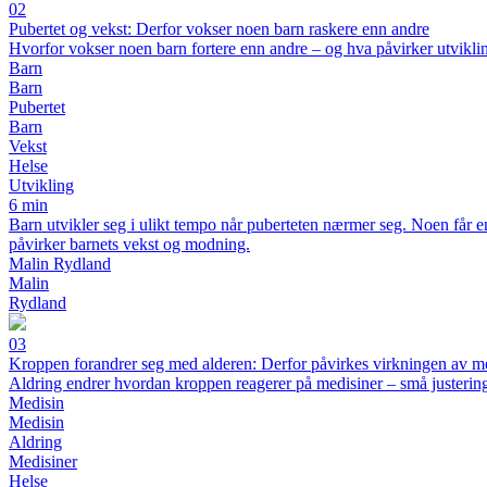
02
Pubertet og vekst: Derfor vokser noen barn raskere enn andre
Hvorfor vokser noen barn fortere enn andre – og hva påvirker utvikli
Barn
Barn
Pubertet
Barn
Vekst
Helse
Utvikling
6 min
Barn utvikler seg i ulikt tempo når puberteten nærmer seg. Noen får en
påvirker barnets vekst og modning.
Malin Rydland
Malin
Rydland
03
Kroppen forandrer seg med alderen: Derfor påvirkes virkningen av m
Aldring endrer hvordan kroppen reagerer på medisiner – små justering
Medisin
Medisin
Aldring
Medisiner
Helse