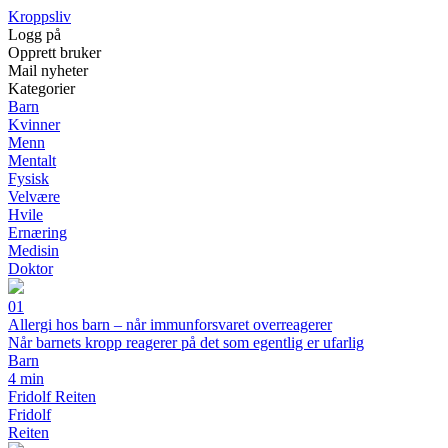
Kroppsliv
Logg på
Opprett bruker
Mail nyheter
Kategorier
Barn
Kvinner
Menn
Mentalt
Fysisk
Velvære
Hvile
Ernæring
Medisin
Doktor
01
Allergi hos barn – når immunforsvaret overreagerer
Når barnets kropp reagerer på det som egentlig er ufarlig
Barn
4 min
Fridolf Reiten
Fridolf
Reiten