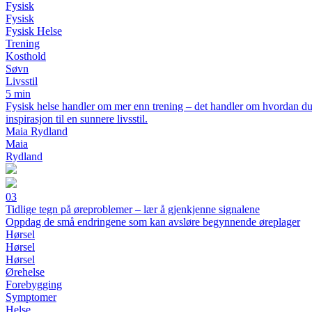
Fysisk
Fysisk
Fysisk Helse
Trening
Kosthold
Søvn
Livsstil
5 min
Fysisk helse handler om mer enn trening – det handler om hvordan du 
inspirasjon til en sunnere livsstil.
Maia Rydland
Maia
Rydland
03
Tidlige tegn på øreproblemer – lær å gjenkjenne signalene
Oppdag de små endringene som kan avsløre begynnende øreplager
Hørsel
Hørsel
Hørsel
Ørehelse
Forebygging
Symptomer
Helse