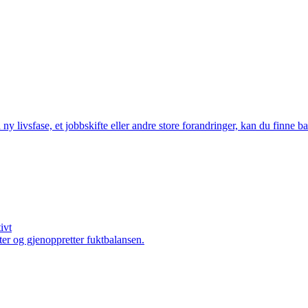
 ny livsfase, et jobbskifte eller andre store forandringer, kan du finn
ivt
er og gjenoppretter fuktbalansen.