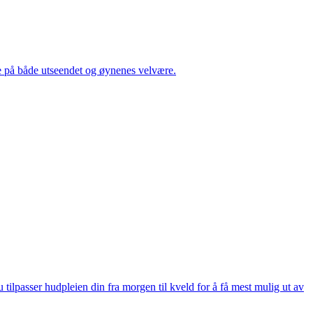
e på både utseendet og øynenes velvære.
ilpasser hudpleien din fra morgen til kveld for å få mest mulig ut av