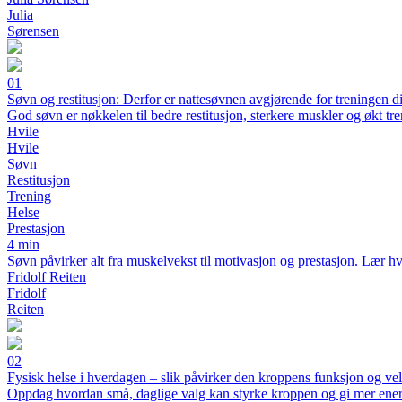
Julia
Sørensen
01
Søvn og restitusjon: Derfor er nattesøvnen avgjørende for treningen d
God søvn er nøkkelen til bedre restitusjon, sterkere muskler og økt tre
Hvile
Hvile
Søvn
Restitusjon
Trening
Helse
Prestasjon
4 min
Søvn påvirker alt fra muskelvekst til motivasjon og prestasjon. Lær hv
Fridolf Reiten
Fridolf
Reiten
02
Fysisk helse i hverdagen – slik påvirker den kroppens funksjon og ve
Oppdag hvordan små, daglige valg kan styrke kroppen og gi mer ener