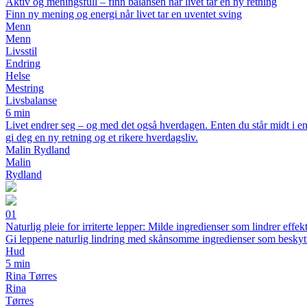
Aktiv og meningsfull – finn balansen når livet tar en ny retning
Finn ny mening og energi når livet tar en uventet sving
Menn
Menn
Livsstil
Endring
Helse
Mestring
Livsbalanse
6 min
Livet endrer seg – og med det også hverdagen. Enten du står midt i en
gi deg en ny retning og et rikere hverdagsliv.
Malin Rydland
Malin
Rydland
01
Naturlig pleie for irriterte lepper: Milde ingredienser som lindrer effekt
Gi leppene naturlig lindring med skånsomme ingredienser som beskytt
Hud
5 min
Rina Tørres
Rina
Tørres