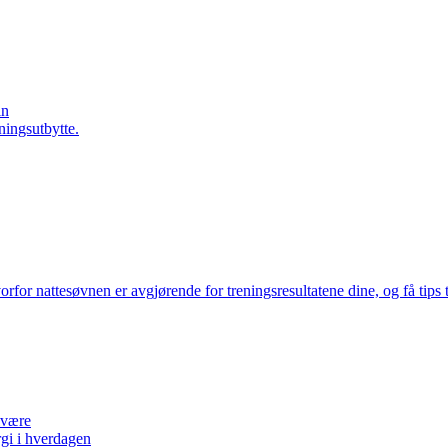
in
ningsutbytte.
orfor nattesøvnen er avgjørende for treningsresultatene dine, og få tips 
lvære
gi i hverdagen