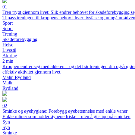
01
Tren trygt gjennom livet: Slik endrer behovet for skadeforebygging s
Tilpass treningen til kroppens behov i hver livsfase og unngå unødve
Sport
Sport
Trening
Skadeforebygging
Helse
Livsstil
Aldring
2 min
Kroppen endrer seg med alderen – og det bør treningen din også gjør
effektiv aktivitet gjennom livet.
Malin Rydland
Malin
Rydland
02
Sminke og øyehygiene: Forebygg øyebetennelse med enkle vaner
Enkle rutiner som holder øynene friske – uten å gi slipp på sminken
Syn
Syn
Sminke