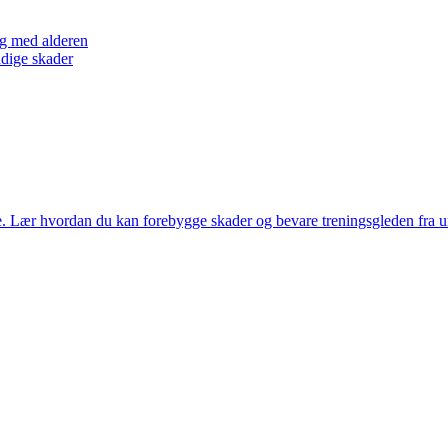
eg med alderen
ndige skader
e. Lær hvordan du kan forebygge skader og bevare treningsgleden fra u