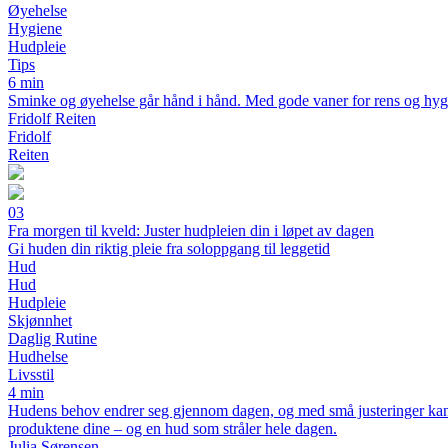
Øyehelse
Hygiene
Hudpleie
Tips
6 min
Sminke og øyehelse går hånd i hånd. Med gode vaner for rens og hygi
Fridolf Reiten
Fridolf
Reiten
03
Fra morgen til kveld: Juster hudpleien din i løpet av dagen
Gi huden din riktig pleie fra soloppgang til leggetid
Hud
Hud
Hudpleie
Skjønnhet
Daglig Rutine
Hudhelse
Livsstil
4 min
Hudens behov endrer seg gjennom dagen, og med små justeringer kan du 
produktene dine – og en hud som stråler hele dagen.
Julia Sørensen