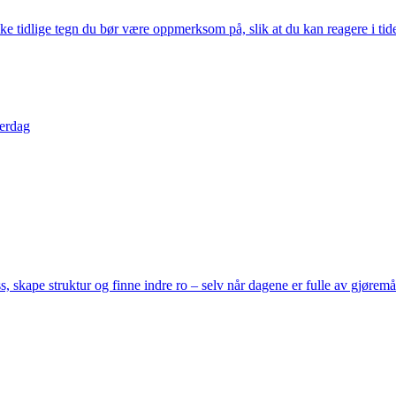
ke tidlige tegn du bør være oppmerksom på, slik at du kan reagere i tid
verdag
 skape struktur og finne indre ro – selv når dagene er fulle av gjørem