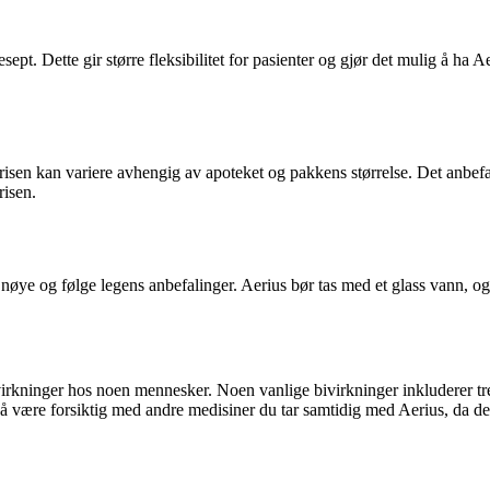
sept. Dette gir større fleksibilitet for pasienter og gjør det mulig å ha
Prisen kan variere avhengig av apoteket og pakkens størrelse. Det anbefal
risen.
 nøye og følge legens anbefalinger. Aerius bør tas med et glass vann, o
ivirkninger hos noen mennesker. Noen vanlige bivirkninger inkluderer tr
ig å være forsiktig med andre medisiner du tar samtidig med Aerius, da d