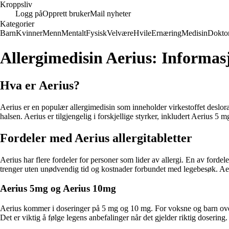
Kroppsliv
Logg på
Opprett bruker
Mail nyheter
Kategorier
Barn
Kvinner
Menn
Mentalt
Fysisk
Velvære
Hvile
Ernæring
Medisin
Dokto
Allergimedisin Aerius: Informas
Hva er Aerius?
Aerius er en populær allergimedisin som inneholder virkestoffet deslor
halsen. Aerius er tilgjengelig i forskjellige styrker, inkludert Aerius 5
Fordeler med Aerius allergitabletter
Aerius har flere fordeler for personer som lider av allergi. En av fordel
trenger uten unødvendig tid og kostnader forbundet med legebesøk. Aerius
Aerius 5mg og Aerius 10mg
Aerius kommer i doseringer på 5 mg og 10 mg. For voksne og barn over 
Det er viktig å følge legens anbefalinger når det gjelder riktig dosering.