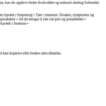
er, kan du oppleve bedre livskvalitet og redusert ubehag forbundet
om Apotek i Sarpsborg
•
Tørr i munnen: Årsaker, symptomer og
mprodukter
•
Alt du trenger å vite om jern og jerntabletter
•
 Apotek i Sentrum
•
 kan kopieres eller brukes uten tillatelse.