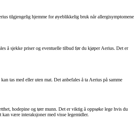
 Aerius tilgjengelig hjemme for øyeblikkelig bruk når allergisymptomene
es å sjekke priser og eventuelle tilbud før du kjøper Aerius. Det er
g kan tas med eller uten mat. Det anbefales å ta Aerius på samme
etthet, hodepine og tørr munn. Det er viktig å oppsøke lege hvis du
et kan være interaksjoner med visse legemidler.