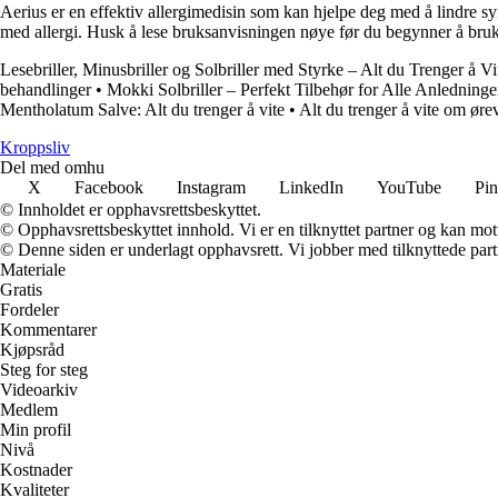
Aerius er en effektiv allergimedisin som kan hjelpe deg med å lindre s
med allergi. Husk å lese bruksanvisningen nøye før du begynner å bruk
Lesebriller, Minusbriller og Solbriller med Styrke – Alt du Trenger å Vi
behandlinger
•
Mokki Solbriller – Perfekt Tilbehør for Alle Anledninge
Mentholatum Salve: Alt du trenger å vite
•
Alt du trenger å vite om ør
Kroppsliv
Del med omhu
X
Facebook
Instagram
LinkedIn
YouTube
Pin
© Innholdet er opphavsrettsbeskyttet.
© Opphavsrettsbeskyttet innhold. Vi er en tilknyttet partner og kan motta
© Denne siden er underlagt opphavsrett. Vi jobber med tilknyttede partne
Materiale
Gratis
Fordeler
Kommentarer
Kjøpsråd
Steg for steg
Videoarkiv
Medlem
Min profil
Nivå
Kostnader
Kvaliteter