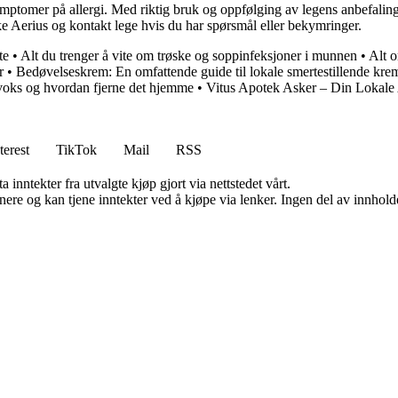
ymptomer på allergi. Med riktig bruk og oppfølging av legens anbefaling
e Aerius og kontakt lege hvis du har spørsmål eller bekymringer.
te
•
Alt du trenger å vite om trøske og soppinfeksjoner i munnen
•
Alt 
r
•
Bedøvelseskrem: En omfattende guide til lokale smertestillende kre
evoks og hvordan fjerne det hjemme
•
Vitus Apotek Asker – Din Lokale
terest
TikTok
Mail
RSS
 inntekter fra utvalgte kjøp gjort via nettstedet vårt.
re og kan tjene inntekter ved å kjøpe via lenker. Ingen del av innholdet