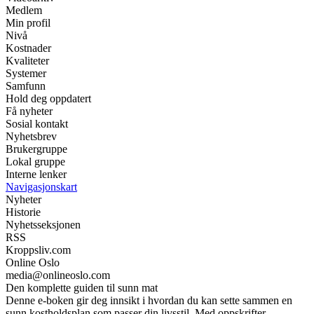
Medlem
Min profil
Nivå
Kostnader
Kvaliteter
Systemer
Samfunn
Hold deg oppdatert
Få nyheter
Sosial kontakt
Nyhetsbrev
Brukergruppe
Lokal gruppe
Interne lenker
Navigasjonskart
Nyheter
Historie
Nyhetsseksjonen
RSS
Kroppsliv.com
Online Oslo
media@onlineoslo.com
Den komplette guiden til sunn mat
Denne e-boken gir deg innsikt i hvordan du kan sette sammen en
sunn kostholdsplan som passer din livsstil. Med oppskrifter,