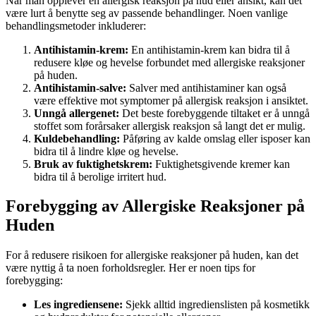
Når man opplever en allergisk reaksjon på hud eller ansikt, kan det
være lurt å benytte seg av passende behandlinger. Noen vanlige
behandlingsmetoder inkluderer:
Antihistamin-krem:
En antihistamin-krem kan bidra til å
redusere kløe og hevelse forbundet med allergiske reaksjoner
på huden.
Antihistamin-salve:
Salver med antihistaminer kan også
være effektive mot symptomer på allergisk reaksjon i ansiktet.
Unngå allergenet:
Det beste forebyggende tiltaket er å unngå
stoffet som forårsaker allergisk reaksjon så langt det er mulig.
Kuldebehandling:
Påføring av kalde omslag eller isposer kan
bidra til å lindre kløe og hevelse.
Bruk av fuktighetskrem:
Fuktighetsgivende kremer kan
bidra til å berolige irritert hud.
Forebygging av Allergiske Reaksjoner på
Huden
For å redusere risikoen for allergiske reaksjoner på huden, kan det
være nyttig å ta noen forholdsregler. Her er noen tips for
forebygging:
Les ingrediensene:
Sjekk alltid ingredienslisten på kosmetikk