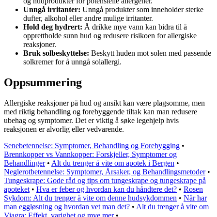
og hudprodukter for potensielle allergener.
Unngå irritanter:
Unngå produkter som inneholder sterke
dufter, alkohol eller andre mulige irritanter.
Hold deg hydrert:
Å drikke mye vann kan bidra til å
opprettholde sunn hud og redusere risikoen for allergiske
reaksjoner.
Bruk solbeskyttelse:
Beskytt huden mot solen med passende
solkremer for å unngå solallergi.
Oppsummering
Allergiske reaksjoner på hud og ansikt kan være plagsomme, men
med riktig behandling og forebyggende tiltak kan man redusere
ubehag og symptomer. Det er viktig å søke legehjelp hvis
reaksjonen er alvorlig eller vedvarende.
Senebetennelse: Symptomer, Behandling og Forebygging
•
Brennkopper vs Vannkopper: Forskjeller, Symptomer og
Behandlinger
•
Alt du trenger å vite om apotek i Bergen
•
Neglerotbetennelse: Symptomer, Årsaker, og Behandlingsmetoder
•
Tungeskrape: Gode råd og tips om tungeskrape og tungeskrape på
apoteket
•
Hva er feber og hvordan kan du håndtere det?
•
Rosen
Sykdom: Alt du trenger å vite om denne hudsykdommen
•
Når har
man eggløsning og hvordan vet man det?
•
Alt du trenger å vite om
Viagra: Effekt, varighet og mye mer
•