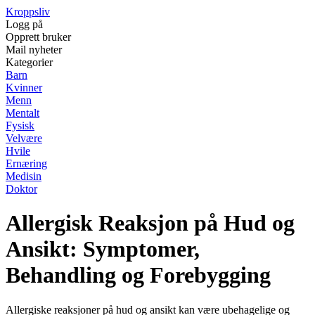
Kroppsliv
Logg på
Opprett bruker
Mail nyheter
Kategorier
Barn
Kvinner
Menn
Mentalt
Fysisk
Velvære
Hvile
Ernæring
Medisin
Doktor
Allergisk Reaksjon på Hud og
Ansikt: Symptomer,
Behandling og Forebygging
Allergiske reaksjoner på hud og ansikt kan være ubehagelige og