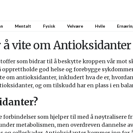
nn
Mentalt
Fysisk
Velvære
Hvile
Ernærin
r å vite om Antioksidanter
toffer som bidrar til å beskytte kroppen vår mot sk
 i å opprettholde god helse og forebygge sykdommer.
ite om antioksidanter, inkludert hva de er, hvordan
tioksidanter, og om tilskudd har en plass i en bala
idanter?
forbindelser som hjelper til med å nøytralisere fri
 under metabolismen, men overdreven dannelse av
ess og celleskader. Antioksidanter kommer inn for 