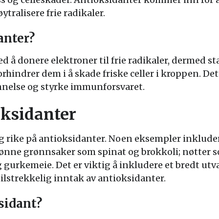
ytralisere frie radikaler.
anter?
 å donere elektroner til frie radikaler, dermed sta
hindrer dem i å skade friske celler i kroppen. Dett
ennelse og styrke immunforsvaret.
ksidanter
g rike på antioksidanter. Noen eksempler inklude
ønne grønnsaker som spinat og brokkoli; nøtter s
gurkemeie. Det er viktig å inkludere et bredt utva
 tilstrekkelig inntak av antioksidanter.
sidant?