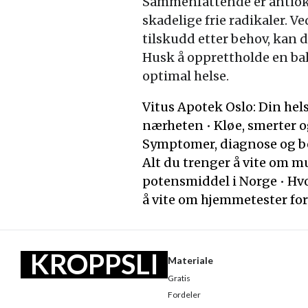
Sammenfattende er antioks
skadelige frie radikaler. V
tilskudd etter behov, kan 
Husk å opprettholde en bala
optimal helse.
Vitus Apotek Oslo: Din hel
nærheten
•
Kløe, smerter 
Symptomer, diagnose og 
Alt du trenger å vite om 
potensmiddel i Norge
•
Hvo
å vite om hjemmetester fo
KROPPSLI
Materiale
Gratis
V
Fordeler