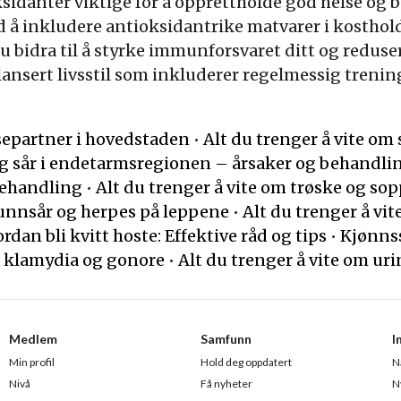
idanter viktige for å opprettholde god helse og
ed å inkludere antioksidantrike matvarer i kosthol
du bidra til å styrke immunforsvaret ditt og redus
nsert livsstil som inkluderer regelmessig trening 
separtner i hovedstaden
•
Alt du trenger å vite o
og sår i endetarmsregionen – årsaker og behandli
behandling
•
Alt du trenger å vite om trøske og s
munnsår og herpes på leppene
•
Alt du trenger å vit
rdan bli kvitt hoste: Effektive råd og tips
•
Kjønns
r klamydia og gonore
•
Alt du trenger å vite om ur
Medlem
Samfunn
I
Min profil
Hold deg oppdatert
N
Nivå
Få nyheter
N