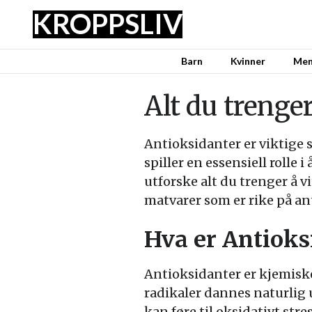
KROPPSLIV
Barn
Kvinner
Me
Alt du trenge
Antioksidanter er viktige s
spiller en essensiell rolle
utforske alt du trenger å v
matvarer som er rike på an
Hva er Antioks
Antioksidanter er kjemiske 
radikaler dannes naturlig
kan føre til oksidativt str