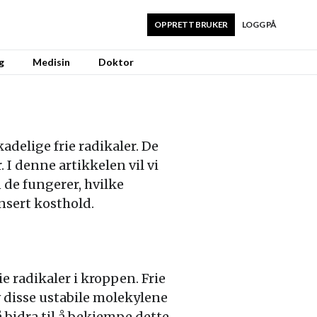
OPPRETT BRUKER
LOGG PÅ
g
Medisin
Doktor
adelige frie radikaler. De
 I denne artikkelen vil vi
 de fungerer, hvilke
nsert kosthold.
e radikaler i kroppen. Frie
 disse ustabile molekylene
å bidra til å bekjempe dette