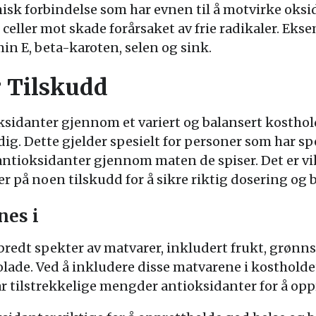
isk forbindelse som har evnen til å motvirke oksi
 celler mot skade forårsaket av frie radikaler. Ek
in E, beta-karoten, selen og sink.
 Tilskudd
ksidanter gjennom et variert og balansert kosthold
g. Dette gjelder spesielt for personer som har sp
 antioksidanter gjennom maten de spiser. Det er vi
er på noen tilskudd for å sikre riktig dosering og 
nes i
bredt spekter av matvarer, inkludert frukt, grønnsa
olade. Ved å inkludere disse matvarene i kostholde
r tilstrekkelige mengder antioksidanter for å opp