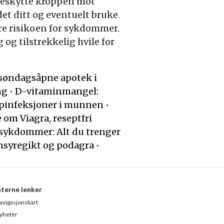
 beskytte kroppen mot
det ditt og eventuelt bruke
ere risikoen for sykdommer.
og tilstrekkelig hvile for
m søndagsåpne apotek i
ng
•
D-vitaminmangel:
oppinfeksjoner i munnen
•
e om Viagra, reseptfri
sykdommer: Alt du trenger
insyregikt og podagra
•
nterne lenker
avigasjonskart
yheter