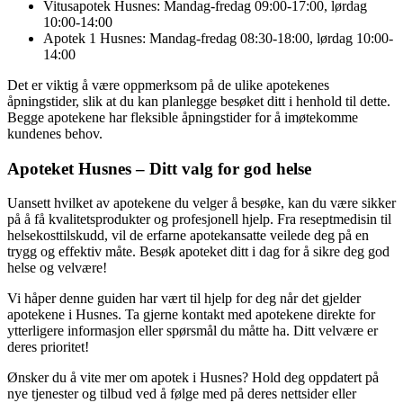
Vitusapotek Husnes: Mandag-fredag 09:00-17:00, lørdag
10:00-14:00
Apotek 1 Husnes: Mandag-fredag 08:30-18:00, lørdag 10:00-
14:00
Det er viktig å være oppmerksom på de ulike apotekenes
åpningstider, slik at du kan planlegge besøket ditt i henhold til dette.
Begge apotekene har fleksible åpningstider for å imøtekomme
kundenes behov.
Apoteket Husnes – Ditt valg for god helse
Uansett hvilket av apotekene du velger å besøke, kan du være sikker
på å få kvalitetsprodukter og profesjonell hjelp. Fra reseptmedisin til
helsekosttilskudd, vil de erfarne apotekansatte veilede deg på en
trygg og effektiv måte. Besøk apoteket ditt i dag for å sikre deg god
helse og velvære!
Vi håper denne guiden har vært til hjelp for deg når det gjelder
apotekene i Husnes. Ta gjerne kontakt med apotekene direkte for
ytterligere informasjon eller spørsmål du måtte ha. Ditt velvære er
deres prioritet!
Ønsker du å vite mer om apotek i Husnes? Hold deg oppdatert på
nye tjenester og tilbud ved å følge med på deres nettsider eller