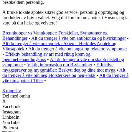
besøke dem personlig.
Å bruke lokale apotek sikrer god service, personlig oppfølging og
produkter av høy kvalitet. Velg ditt foretrukne apotek i Husnes og ta
vare på din helse og velvære!
Brennkopper vs Vannkopper: Forskjeller, Symptomer og
Behandlinger
•
Alt du trenger å vite om antibiotika og bivirkninger
•
Alt du trenger å vite om apotek i Skien – Herkules Apotek og
Vitusapotek
•
Alt du trenger å vite om angst og relaterte symptomer
•
Effektiv behandling av arr med riktig krem og
hjemmebehandlingstips
•
Alt du trenger å vite om skabb utslett og
symptomer
•
Viktig informasjon om B-vitaminer
•
Effektive
myggsprayer og myggmidler: Beskytt deg og dine mot mygg
•
Alt
du trenger å vite om negleforsterkere og neglelakk
•
Alt du trenger å
vite om apotek i Tiller
•
Kroppsliv
Del med omhu
X
Facebook
Instagram
LinkedIn
YouTube
Pinterest