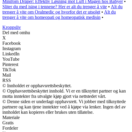
Minifom Dråper: Effektiv Løsning mot Luft i Magen hos Babyer
•
Sliter du med ising i tennene? Her er alt du trenger å vite
•
Alt du
trenger å vite om Oralmedic og hvorfor det er utsolgt
•
Alt du
trenger å vite om homeopati og homeopatisk medisin
•
Kroppsliv
Del med omhu
X
Facebook
Instagram
LinkedIn
YouTube
Pinterest
TikTok
Mail
RSS
© Innholdet er opphavsrettsbeskyttet.
© Opphavsrettsbeskyttet innhold. Vi er en tilknyttet partner og kan
motta inntekter fra utvalgte kjøp gjort via nettstedet vårt.
© Denne siden er underlagt opphavsrett. Vi jobber med tilknyttede
partnere og kan tjene inntekter ved å kjøpe via lenker. Ingen del av
innholdet kan kopieres eller brukes uten tillatelse.
Materiale
Gratis
Fordeler