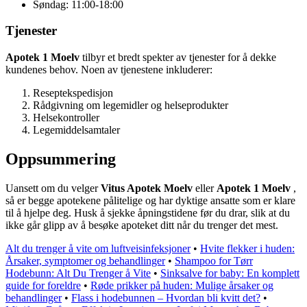
Søndag: 11:00-18:00
Tjenester
Apotek 1 Moelv
tilbyr et bredt spekter av tjenester for å dekke
kundenes behov. Noen av tjenestene inkluderer:
Reseptekspedisjon
Rådgivning om legemidler og helseprodukter
Helsekontroller
Legemiddelsamtaler
Oppsummering
Uansett om du velger
Vitus Apotek Moelv
eller
Apotek 1 Moelv
,
så er begge apotekene pålitelige og har dyktige ansatte som er klare
til å hjelpe deg. Husk å sjekke åpningstidene før du drar, slik at du
ikke går glipp av å besøke apoteket ditt når du trenger det mest.
Alt du trenger å vite om luftveisinfeksjoner
•
Hvite flekker i huden:
Årsaker, symptomer og behandlinger
•
Shampoo for Tørr
Hodebunn: Alt Du Trenger å Vite
•
Sinksalve for baby: En komplett
guide for foreldre
•
Røde prikker på huden: Mulige årsaker og
behandlinger
•
Flass i hodebunnen – Hvordan bli kvitt det?
•