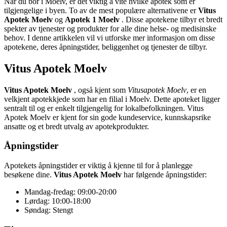
Når du bor i Moelv, er det viktig å vite hvilke apotek som er
tilgjengelige i byen. To av de mest populære alternativene er
Vitus
Apotek Moelv
og
Apotek 1 Moelv
. Disse apotekene tilbyr et bredt
spekter av tjenester og produkter for alle dine helse- og medisinske
behov. I denne artikkelen vil vi utforske mer informasjon om disse
apotekene, deres åpningstider, beliggenhet og tjenester de tilbyr.
Vitus Apotek Moelv
Vitus Apotek Moelv
, også kjent som
Vitusapotek Moelv
, er en
velkjent apotekkjede som har en filial i Moelv. Dette apoteket ligger
sentralt til og er enkelt tilgjengelig for lokalbefolkningen. Vitus
Apotek Moelv er kjent for sin gode kundeservice, kunnskapsrike
ansatte og et bredt utvalg av apotekprodukter.
Åpningstider
Apotekets åpningstider er viktig å kjenne til for å planlegge
besøkene dine.
Vitus Apotek Moelv
har følgende åpningstider:
Mandag-fredag: 09:00-20:00
Lørdag: 10:00-18:00
Søndag: Stengt