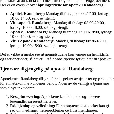
for å sikre at du kan få tak i medisiner og råd når du trenger det mest.
Her er en oversikt over
åpningstidene for apotek i Randaberg
:
Apotek Randaberg:
Mandag til fredag: 09:00-17:00, lørdag:
10:00-14:00, søndag: stengt.
Vitusapotek Randaberg:
Mandag til fredag: 08:00-20:00,
lørdag: 10:00-18:00, søndag: stengt.
Apotek 1 Randaberg:
Mandag til fredag: 09:00-18:00, lørdag:
10:00-15:00, søndag: stengt.
Vitus Apotek Randaberg:
Mandag til fredag: 08:30-18:00,
lørdag: 10:00-15:00, søndag: stengt.
Det er viktig å merke seg at åpningstidene kan variere på helligdager
og i ferieperioder, så det er lurt å dobbeltsjekke før du drar til apoteket.
Tjenester tilgjengelig på apotek i Randaberg
Apotekene i Randaberg tilbyr et bredt spekter av tjenester og produkter
for å imøtekomme kundenes behov. Noen av de vanligste tjenestene
som tilbys inkluderer:
Reseptutlevering:
Apotekene kan behandle og utlevere
legemidler på resept fra leger.
Rådgivning og veiledning:
Farmasøytene på apoteket kan gi
råd om medisiner, helseproblemer og livsstilsendringer.