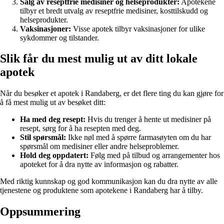
Salg av reseptfrie medisiner og helseprodukter:
Apotekene
tilbyr et bredt utvalg av reseptfrie medisiner, kosttilskudd og
helseprodukter.
Vaksinasjoner:
Visse apotek tilbyr vaksinasjoner for ulike
sykdommer og tilstander.
Slik får du mest mulig ut av ditt lokale
apotek
Når du besøker et apotek i Randaberg, er det flere ting du kan gjøre for
å få mest mulig ut av besøket ditt:
Ha med deg resept:
Hvis du trenger å hente ut medisiner på
resept, sørg for å ha resepten med deg.
Stil spørsmål:
Ikke nøl med å spørre farmasøyten om du har
spørsmål om medisiner eller andre helseproblemer.
Hold deg oppdatert:
Følg med på tilbud og arrangementer hos
apoteket for å dra nytte av informasjon og rabatter.
Med riktig kunnskap og god kommunikasjon kan du dra nytte av alle
tjenestene og produktene som apotekene i Randaberg har å tilby.
Oppsummering