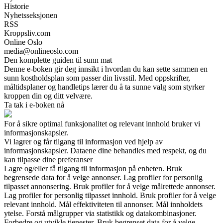
Historie
Nyhetsseksjonen
RSS
Kroppsliv.com
Online Oslo
media@onlineoslo.com
Den komplette guiden til sunn mat
Denne e-boken gir deg innsikt i hvordan du kan sette sammen en
sunn kostholdsplan som passer din livsstil. Med oppskrifter,
måltidsplaner og handletips lærer du å ta sunne valg som styrker
kroppen din og ditt velvære.
Ta tak i e-boken nå
For å sikre optimal funksjonalitet og relevant innhold bruker vi
informasjonskapsler.
Vi lagrer og får tilgang til informasjon ved hjelp av
informasjonskapsler. Dataene dine behandles med respekt, og du
kan tilpasse dine preferanser
Lagre og/eller få tilgang til informasjon på enheten. Bruk
begrensede data for å velge annonser. Lag profiler for personlig
tilpasset annonsering. Bruk profiler for å velge målrettede annonser.
Lag profiler for personlig tilpasset innhold. Bruk profiler for å velge
relevant innhold. Mål effektiviteten til annonser. Mål innholdets
ytelse. Forstå målgrupper via statistikk og datakombinasjoner.
Forbedre og utvikle tjenester. Bruk begrenset data for å velge