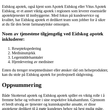
Eidskog apotek, også kjent som Apotek Eidskog eller Vitus Apotek
Eidskog, er et annet viktig apotek i regionen som leverer essensielle
apotektjenester til innbyggerne. Med fokus på kundeservice og
kvalitet, har Eidskog apotek et dedikert team som jobber for å sikre
at du får den beste farmasøytiske omsorgen.
Noen av tjenestene tilgjengelig ved Eidskog apotek
inkluderer:
Reseptekspedering
Medisinutsjekk
Legemiddelsamtaler
Hjemlevering av medisiner
Enten du trenger reseptmedisiner eller ønsker råd om helseprodukter,
kan du stole på Eidskog apotek for profesjonell rådgivning.
Oppsummering
Både Skotterud apotek og Eidskog apotek spiller en viktig rolle i å
fremme helse og velvære i sine respektive lokalsamfunn. Gjennom
et bredt utvalg av tjenester og kunnskapsrike ansatte, er disse
apotekene dedikert til å møte kundenes behov på best mulig måte.