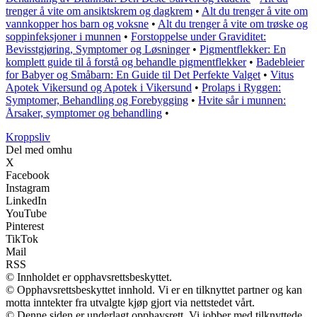
trenger å vite om ansiktskrem og dagkrem
•
Alt du trenger å vite om
vannkopper hos barn og voksne
•
Alt du trenger å vite om trøske og
soppinfeksjoner i munnen
•
Forstoppelse under Graviditet:
Bevisstgjøring, Symptomer og Løsninger
•
Pigmentflekker: En
komplett guide til å forstå og behandle pigmentflekker
•
Badebleier
for Babyer og Småbarn: En Guide til Det Perfekte Valget
•
Vitus
Apotek Vikersund og Apotek i Vikersund
•
Prolaps i Ryggen:
Symptomer, Behandling og Forebygging
•
Hvite sår i munnen:
Årsaker, symptomer og behandling
•
Kroppsliv
Del med omhu
X
Facebook
Instagram
LinkedIn
YouTube
Pinterest
TikTok
Mail
RSS
© Innholdet er opphavsrettsbeskyttet.
© Opphavsrettsbeskyttet innhold. Vi er en tilknyttet partner og kan
motta inntekter fra utvalgte kjøp gjort via nettstedet vårt.
© Denne siden er underlagt opphavsrett. Vi jobber med tilknyttede