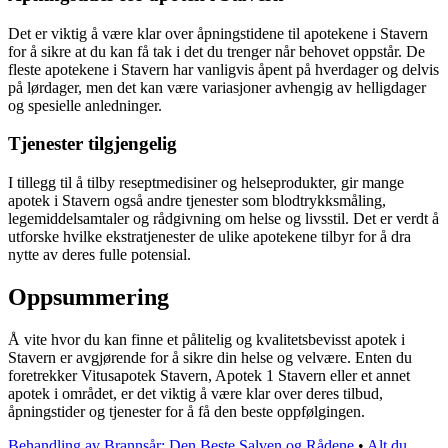
Det er viktig å være klar over åpningstidene til apotekene i Stavern
for å sikre at du kan få tak i det du trenger når behovet oppstår. De
fleste apotekene i Stavern har vanligvis åpent på hverdager og delvis
på lørdager, men det kan være variasjoner avhengig av helligdager
og spesielle anledninger.
Tjenester tilgjengelig
I tillegg til å tilby reseptmedisiner og helseprodukter, gir mange
apotek i Stavern også andre tjenester som blodtrykksmåling,
legemiddelsamtaler og rådgivning om helse og livsstil. Det er verdt å
utforske hvilke ekstratjenester de ulike apotekene tilbyr for å dra
nytte av deres fulle potensial.
Oppsummering
Å vite hvor du kan finne et pålitelig og kvalitetsbevisst apotek i
Stavern er avgjørende for å sikre din helse og velvære. Enten du
foretrekker Vitusapotek Stavern, Apotek 1 Stavern eller et annet
apotek i området, er det viktig å være klar over deres tilbud,
åpningstider og tjenester for å få den beste oppfølgingen.
Behandling av Brannsår: Den Beste Salven og Rådene
•
Alt du