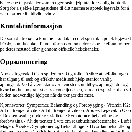
behovene til pasienter som trenger rask hjelp utenfor vanlig kontortid.
Sørg for å sjekke åpningstidene til ditt nærmeste apotek legevakt for å
være forberedt i tilfelle behov.
Kontaktinformasjon
Dersom du trenger å komme i kontakt med et spesifikt apotek legevakt
i Oslo, kan du enkelt finne informasjon om adresse og telefonnummer
på deres nettsted eller gjennom offisielle helsekanaler.
Oppsummering
Apotek legevakt i Oslo spiller en viktig rolle i å sikre at befolkningen
har tilgang til rask og effektiv medisinsk hjelp utenfor vanlig
åpningstid. Ved å være klar over tjenester som tilbys, åpningstider og
hvordan du kan dra nytte av denne tjenesten, kan du trygt vite at du vil
få den nødvendige hjelpen når du trenger det mest.
Kjønnsvorter: Symptomer, Behandling og Forebygging
•
Vitamin K2:
Alt du trenger å vite
•
Alt du trenger å vite om Apotek Legevakt i Oslo
•
Bekkenløsning under graviditeten: Symptomer, behandling og
forebygging
•
Alt du trenger å vite om regnbuehinnebetennelse
•
Luft i
Magen: Årsaker, Symptomer og Behandlinger
•
Hvordan behandle og
forebygge munnsår effektivt
•
Slik styrker du neglene dine og får fine