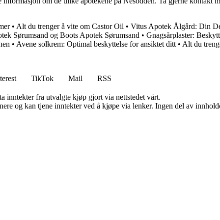
re informasjon om de ulike apotekene på Nesodden. Ta gjerne kontakt me
omer
•
Alt du trenger å vite om Castor Oil
•
Vitus Apotek Ålgård: Din De
otek Sørumsand og Boots Apotek Sørumsand
•
Gnagsårplaster: Beskytt
nen
•
Avene solkrem: Optimal beskyttelse for ansiktet ditt
•
Alt du tren
terest
TikTok
Mail
RSS
 inntekter fra utvalgte kjøp gjort via nettstedet vårt.
re og kan tjene inntekter ved å kjøpe via lenker. Ingen del av innholdet