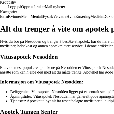
Kroppsliv
Logg på
Opprett bruker
Mail nyheter
Kategorier
Barn
Kvinner
Menn
Mentalt
Fysisk
Velvære
Hvile
Ernæring
Medisin
Dokto
Alt du trenger å vite om apotek
Hvis du bor på Nesodden og trenger å besøke et apotek, har du flere u
medisiner, helsekost og annen apotekrelatert service. I denne artikkelen
Vitusapotek Nesodden
Et av de mest populære apotekene på Nesodden er Vitusapotek Nesodden. 
ansatte som kan hjelpe deg med alt du måtte trenge. Apoteket har gode
Informasjon om Vitusapotek Nesodden:
Beliggenhet: Vitusapotek Nesodden ligger på et sentralt sted på N
Åpningstider: Vitusapotek Nesodden har generelt gode åpningstid
Tjenester: Apoteket tilbyr alt fra reseptbelagte medisiner til hu
Apotek Tangen Senter