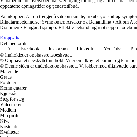
Vi håper denne oversikten har vært nyttig for deg, og at du nå har bed
oppdaterte åpningstider og tjenestetilbud.
Vannkopper: Alt du trenger å vite om smitte, inkubasjonstid og sympt
Blindtarmbetennelse: Symptomer, Årsaker og Behandling
•
Alt om Ap
Drammen
•
Fungoral sjampo: Effektiv behandling mot sopp i hodebun
Kroppsliv
Del med omhu
X
Facebook
Instagram
LinkedIn
YouTube
Pin
© Innholdet er opphavsrettsbeskyttet.
© Opphavsrettsbeskyttet innhold. Vi er en tilknyttet partner og kan motta
© Denne siden er underlagt opphavsrett. Vi jobber med tilknyttede partne
Materiale
Gratis
Fordeler
Kommentarer
Kjøpsråd
Steg for steg
Videoarkiv
Medlem
Min profil
Nivå
Kostnader
Kvaliteter