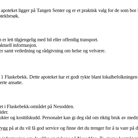
poteket ligger på Tangen Senter og er et praktisk valg for de som bor 
potekbesøk.
lett tilgjengelig med bil eller offentlig transport.
aktuell informasjon.
ter samt veiledning og rådgivning om helse og velvære.
 1 Flaskebekk. Dette apoteket har et godt rykte blant lokalbefolkningen
rte ansatte.
het i Flaskebekk-området på Nesodden.
ider.
odukter og kosttilskudd. Personalet kan gi deg råd om riktig bruk av medi
g på at du vil få god service og finne det du trenger for å ta vare på 