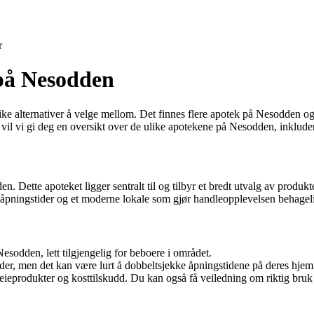
r
 på Nesodden
like alternativer å velge mellom. Det finnes flere apotek på Nesodden 
 vil vi gi deg en oversikt over de ulike apotekene på Nesodden, inkludert
Dette apoteket ligger sentralt til og tilbyr et bredt utvalg av produk
 åpningstider og et moderne lokale som gjør handleopplevelsen behagel
esodden, lett tilgjengelig for beboere i området.
er, men det kan være lurt å dobbeltsjekke åpningstidene på deres hjem
dpleieprodukter og kosttilskudd. Du kan også få veiledning om riktig br