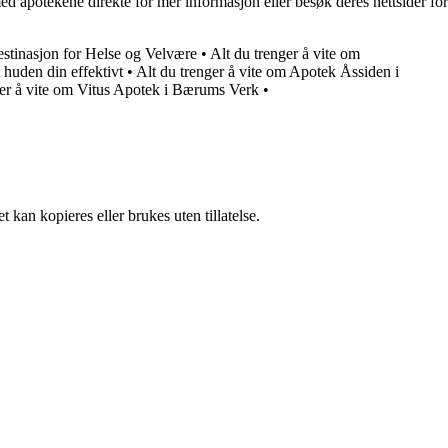
d apotekene direkte for mer informasjon eller besøk deres nettsider for
stinasjon for Helse og Velvære
•
Alt du trenger å vite om
 huden din effektivt
•
Alt du trenger å vite om Apotek Åssiden i
ger å vite om Vitus Apotek i Bærums Verk
•
 kan kopieres eller brukes uten tillatelse.