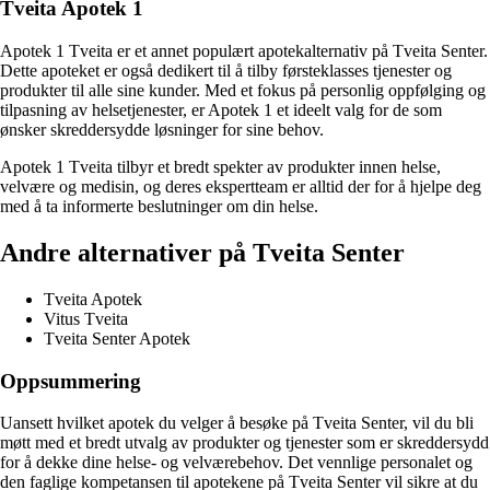
Tveita Apotek 1
Apotek 1 Tveita er et annet populært apotekalternativ på Tveita Senter.
Dette apoteket er også dedikert til å tilby førsteklasses tjenester og
produkter til alle sine kunder. Med et fokus på personlig oppfølging og
tilpasning av helsetjenester, er Apotek 1 et ideelt valg for de som
ønsker skreddersydde løsninger for sine behov.
Apotek 1 Tveita tilbyr et bredt spekter av produkter innen helse,
velvære og medisin, og deres ekspertteam er alltid der for å hjelpe deg
med å ta informerte beslutninger om din helse.
Andre alternativer på Tveita Senter
Tveita Apotek
Vitus Tveita
Tveita Senter Apotek
Oppsummering
Uansett hvilket apotek du velger å besøke på Tveita Senter, vil du bli
møtt med et bredt utvalg av produkter og tjenester som er skreddersydd
for å dekke dine helse- og velværebehov. Det vennlige personalet og
den faglige kompetansen til apotekene på Tveita Senter vil sikre at du