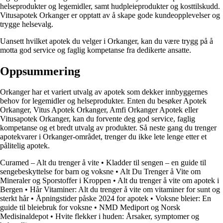
helseprodukter og legemidler, samt hudpleieprodukter og kosttilskudd.
Vitusapotek Orkanger er opptatt av å skape gode kundeopplevelser og
trygge helsevalg.
Uansett hvilket apotek du velger i Orkanger, kan du være trygg på å
motta god service og faglig kompetanse fra dedikerte ansatte.
Oppsummering
Orkanger har et variert utvalg av apotek som dekker innbyggernes
behov for legemidler og helseprodukter. Enten du besøker Apotek
Orkanger, Vitus Apotek Orkanger, Amfi Orkanger Apotek eller
Vitusapotek Orkanger, kan du forvente deg god service, faglig
kompetanse og et bredt utvalg av produkter. Så neste gang du trenger
apotekvarer i Orkanger-området, trenger du ikke lete lenge etter et
pålitelig apotek.
Curamed – Alt du trenger å vite
•
Kladder til sengen – en guide til
sengebeskyttelse for barn og voksne
•
Alt Du Trenger å Vite om
Mineraler og Sporstoffer i Kroppen
•
Alt du trenger å vite om apotek i
Bergen
•
Hår Vitaminer: Alt du trenger å vite om vitaminer for sunt og
sterkt hår
•
Åpningstider påske 2024 for apotek
•
Voksne bleier: En
guide til bleiebruk for voksne
•
NMD Mediport og Norsk
Medisinaldepot
•
Hvite flekker i huden: Årsaker, symptomer og