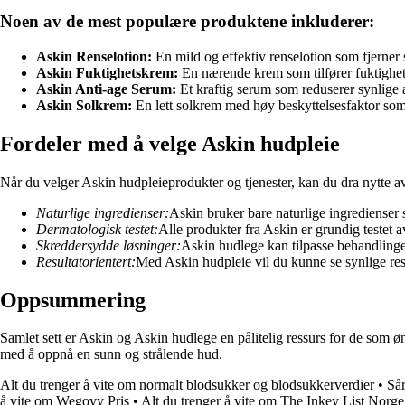
Noen av de mest populære produktene inkluderer:
Askin Renselotion:
En mild og effektiv renselotion som fjerner
Askin Fuktighetskrem:
En nærende krem som tilfører fuktighet o
Askin Anti-age Serum:
Et kraftig serum som reduserer synlige 
Askin Solkrem:
En lett solkrem med høy beskyttelsesfaktor so
Fordeler med å velge Askin hudpleie
Når du velger Askin hudpleieprodukter og tjenester, kan du dra nytte av 
Naturlige ingredienser:
Askin bruker bare naturlige ingrediense
Dermatologisk testet:
Alle produkter fra Askin er grundig testet av
Skreddersydde løsninger:
Askin hudlege kan tilpasse behandlinger
Resultatorientert:
Med Askin hudpleie vil du kunne se synlige resul
Oppsummering
Samlet sett er Askin og Askin hudlege en pålitelig ressurs for de som ø
med å oppnå en sunn og strålende hud.
Alt du trenger å vite om normalt blodsukker og blodsukkerverdier
•
Så
å vite om Wegovy Pris
•
Alt du trenger å vite om The Inkey List Norge