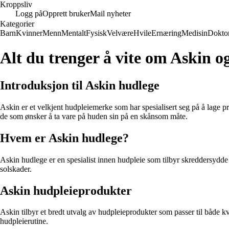
Kroppsliv
Logg på
Opprett bruker
Mail nyheter
Kategorier
Barn
Kvinner
Menn
Mentalt
Fysisk
Velvære
Hvile
Ernæring
Medisin
Dokto
Alt du trenger å vite om Askin 
Introduksjon til Askin hudlege
Askin er et velkjent hudpleiemerke som har spesialisert seg på å lage pr
de som ønsker å ta vare på huden sin på en skånsom måte.
Hvem er Askin hudlege?
Askin hudlege er en spesialist innen hudpleie som tilbyr skreddersydde
solskader.
Askin hudpleieprodukter
Askin tilbyr et bredt utvalg av hudpleieprodukter som passer til både kv
hudpleierutine.