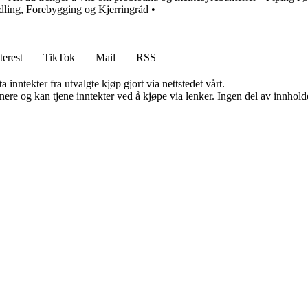
ing, Forebygging og Kjerringråd
•
terest
TikTok
Mail
RSS
 inntekter fra utvalgte kjøp gjort via nettstedet vårt.
re og kan tjene inntekter ved å kjøpe via lenker. Ingen del av innholdet