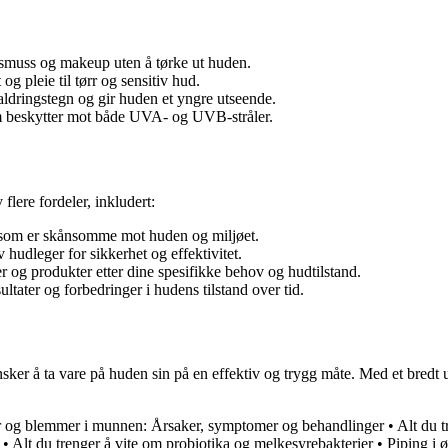
 smuss og makeup uten å tørke ut huden.
g pleie til tørr og sensitiv hud.
aldringstegn og gir huden et yngre utseende.
m beskytter mot både UVA- og UVB-stråler.
flere fordeler, inkludert:
r som er skånsomme mot huden og miljøet.
 hudleger for sikkerhet og effektivitet.
 og produkter etter dine spesifikke behov og hudtilstand.
tater og forbedringer i hudens tilstand over tid.
nsker å ta vare på huden sin på en effektiv og trygg måte. Med et bredt
r og blemmer i munnen: Årsaker, symptomer og behandlinger
•
Alt du t
•
Alt du trenger å vite om probiotika og melkesyrebakterier
•
Piping i 