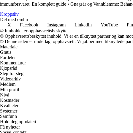
immunforsvaret: En komplett guide
•
Gnagsår og Vannblemme: Behandl
Kroppsliv
Del med omhu
X
Facebook
Instagram
LinkedIn
YouTube
Pin
© Innholdet er opphavsrettsbeskyttet.
© Opphavsrettsbeskyttet innhold. Vi er en tilknyttet partner og kan motta
© Denne siden er underlagt opphavsrett. Vi jobber med tilknyttede partne
Materiale
Gratis
Fordeler
Kommentarer
Kjøpsråd
Steg for steg
Videoarkiv
Medlem
Min profil
Nivå
Kostnader
Kvaliteter
Systemer
Samfunn
Hold deg oppdatert
Få nyheter
Sosial kontakt