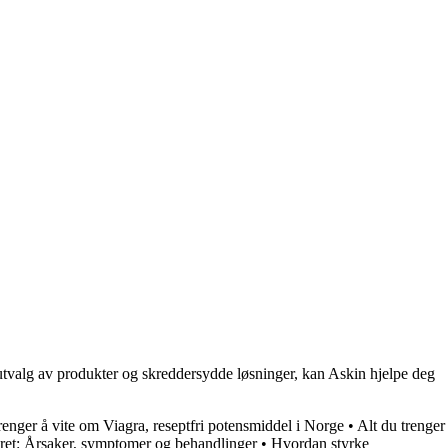
 utvalg av produkter og skreddersydde løsninger, kan Askin hjelpe deg
renger å vite om Viagra, reseptfri potensmiddel i Norge
•
Alt du trenger
øret: Årsaker, symptomer og behandlinger
•
Hvordan styrke