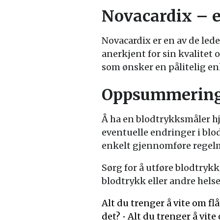
Novacardix – e
Novacardix er en av de led
anerkjent for sin kvalitet
som ønsker en pålitelig e
Oppsummerin
Å ha en blodtrykksmåler h
eventuelle endringer i blod
enkelt gjennomføre regelme
Sørg for å utføre blodtryk
blodtrykk eller andre hels
Alt du trenger å vite om f
det?
•
Alt du trenger å vit