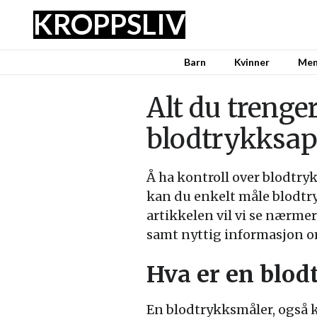
KROPPSLIV
Barn
Kvinner
Me
Alt du trenge
blodtrykksap
Å ha kontroll over blodtryk
kan du enkelt måle blodtr
artikkelen vil vi se nærme
samt nyttig informasjon om
Hva er en blo
En blodtrykksmåler, også k