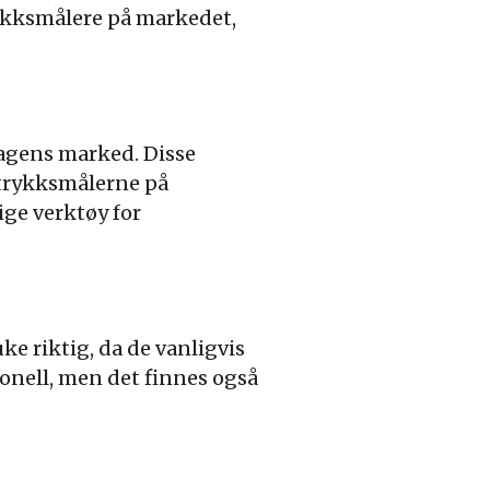
rykksmålere på markedet,
dagens marked. Disse
dtrykksmålerne på
ige verktøy for
e riktig, da de vanligvis
nell, men det finnes også