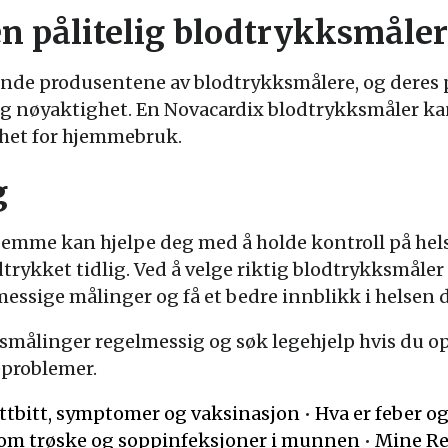
n pålitelig blodtrykksmåler
ende produsentene av blodtrykksmålere, og deres p
 og nøyaktighet. En Novacardix blodtrykksmåler ka
nhet for hjemmebruk.
g
jemme kan hjelpe deg med å holde kontroll på he
trykket tidlig. Ved å velge riktig blodtrykksmåler
ssige målinger og få et bedre innblikk i helsen d
ksmålinger regelmessig og søk legehjelp hvis du 
eproblemer.
låttbitt, symptomer og vaksinasjon
•
Hva er feber o
e om trøske og soppinfeksjoner i munnen
•
Mine Re