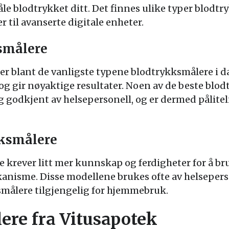
åle blodtrykket ditt. Det finnes ulike typer blodt
 til avanserte digitale enheter.
smålere
er blant de vanligste typene blodtrykksmålere i 
og gir nøyaktige resultater. Noen av de beste blo
g godkjent av helsepersonell, og er dermed pålitel
ksmålere
krever litt mer kunnskap og ferdigheter for å bruk
isme. Disse modellene brukes ofte av helseperso
målere tilgjengelig for hjemmebruk.
re fra Vitusapotek