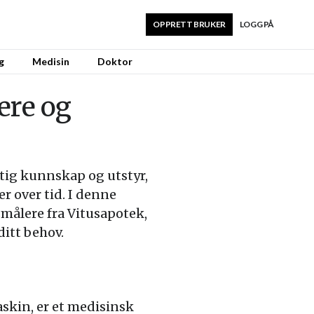
OPPRETT BRUKER
LOGG PÅ
g
Medisin
Doktor
ere og
ktig kunnskap og utstyr,
 over tid. I denne
smålere fra Vitusapotek,
itt behov.
skin, er et medisinsk