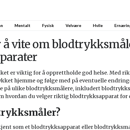
nn
Mentalt
Fysisk
Velvære
Hvile
Ernærin
r å vite om blodtrykksmål
parater
ket er viktig for å opprettholde god helse. Med ri
ykket hjemme og følge med på eventuelle endringer
re på ulike blodtrykksmålere, inkludert blodtrykk
 hvordan du velger riktig blodtrykksapparat for d
dtrykksmåler?
jent som et blodtrykksapparat eller blodtrykksma