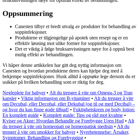
bruksanvisningen nøye for optimal effekt av behandlingen.
Oppsummering
Canesten tilbyr et bredt utvalg av produkter for behandling av
soppinfeksjoner.
Produktene er tilgjengelige på apotek uten resept og er en
effektiv løsning mot ulike former for soppinfeksjoner.
Det er viktig å følge bruksanvisningen nøye for å oppnå best
mulig effekt av behandlingen.
Vi håper denne artikkelen har gitt deg nyttig informasjon om
Canesten og hvordan produktene deres kan hjelpe deg med å
bekjempe soppinfeksjoner. Husk alltid å oppsøke lege dersom du er
usikker på hvilken behandling som er riktig for deg.
Neglepleie for babyer
•
Alt du trenger å vite om Omega-3 og Tran
kapsler
•
Viktig informasjon om B-vitaminer
•
Alt du trenger å vite
om Decubal, eller Decobal, eller Dekubal (og til og med Decibal) –
og hvor du kan finne gode tilbud!
•
Fuktighetskrem og body lotion:
En komplett guide
•
Komplett guide: Tips og råd mot kvalme
•
Kviser og Akne: Hvordan Behandle og Forebygge Uren Hud
•
Alt
du trenger å vite om homeopati og homeopatisk medisin
•
Alt du
trenger å vite om smokker for babyer
•
Nyrebetennelse: Årsaker,
Symptomer, Behandling og Forebygging
•