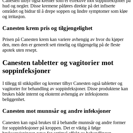
Canesten tilbyr også kremer som er effektive mot soppinfeksjoner på
hud og negler. Disse kremene påføres direkte på det infiserte
området og bidrar til å drepe soppen og lindre symptomer som kløe
og irritasjon.
Canesten krem pris og tilgjengelighet
Prisen på Canesten krem kan variere avhengig av hvor du kjøper
den, men den er generelt sett rimelig og tilgjengelig på de fleste
apotek uten resept.
Canesten tabletter og vagitorier mot
soppinfeksjoner
I tillegg til stikkpiller og kremer tilbyr Canesten også tabletter og
vagitorier for behandling av soppinfeksjoner. Disse produktene kan
brukes både internt og eksternt avhengig av infeksjonens
beliggenhet.
Canesten mot munnsår og andre infeksjoner
Canesten kan også brukes til å behandle munnsår og andre former
for soppinfeksjoner på kroppen. Det er viktig å følge