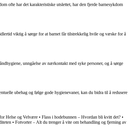
m ofte har det karakteristiske utslettet, har den fjerde barnesykdom
tid viktig å sørge for at barnet får tilstrekkelig hvile og væske for å
håndhygiene, unngåelse av nærkontakt med syke personer, og å sørge
uelle ubehag og følge gode hygienevaner, kan du bidra til å redusere
for Helse og Velvære
•
Flass i hodebunnen – Hvordan bli kvitt det?
•
diteten
•
Fotvorter – Alt du trenger å vite om behandling og fjerning av