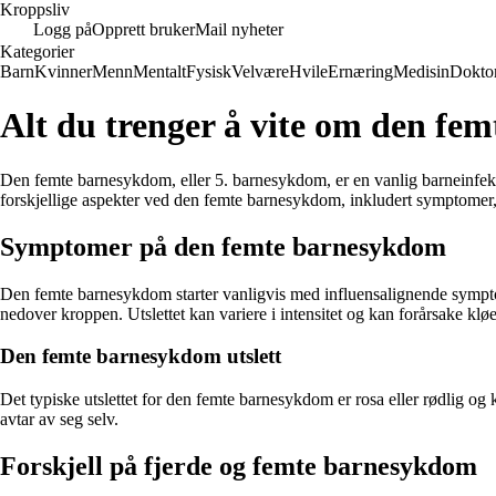
Kroppsliv
Logg på
Opprett bruker
Mail nyheter
Kategorier
Barn
Kvinner
Menn
Mentalt
Fysisk
Velvære
Hvile
Ernæring
Medisin
Dokto
Alt du trenger å vite om den f
Den femte barnesykdom, eller 5. barnesykdom, er en vanlig barneinfek
forskjellige aspekter ved den femte barnesykdom, inkludert symptomer,
Symptomer på den femte barnesykdom
Den femte barnesykdom starter vanligvis med influensalignende symptomer
nedover kroppen. Utslettet kan variere i intensitet og kan forårsake klø
Den femte barnesykdom utslett
Det typiske utslettet for den femte barnesykdom er rosa eller rødlig og k
avtar av seg selv.
Forskjell på fjerde og femte barnesykdom