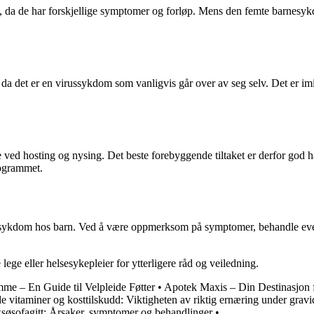
 da de har forskjellige symptomer og forløp. Mens den femte barnesykdo
det er en virussykdom som vanligvis går over av seg selv. Det er imidler
ed hosting og nysing. Det beste forebyggende tiltaket er derfor god 
rogrammet.
sykdom hos barn. Ved å være oppmerksom på symptomer, behandle event
e eller helsesykepleier for ytterligere råd og veiledning.
me – En Guide til Velpleide Føtter
•
Apotek Maxis – Din Destinasjon 
e vitaminer og kosttilskudd: Viktigheten av riktig ernæring under gravi
søsofagitt: Årsaker, symptomer og behandlinger
•