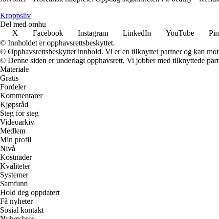
Kroppsliv
Del med omhu
X
Facebook
Instagram
LinkedIn
YouTube
Pin
© Innholdet er opphavsrettsbeskyttet.
© Opphavsrettsbeskyttet innhold. Vi er en tilknyttet partner og kan motta
© Denne siden er underlagt opphavsrett. Vi jobber med tilknyttede partne
Materiale
Gratis
Fordeler
Kommentarer
Kjøpsråd
Steg for steg
Videoarkiv
Medlem
Min profil
Nivå
Kostnader
Kvaliteter
Systemer
Samfunn
Hold deg oppdatert
Få nyheter
Sosial kontakt
Nyhetsbrev