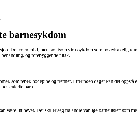
r
emte barnesykdom
sjon. Det er en mild, men smittsom virussykdom som hovedsakelig ramme
 behandling, og forebyggende tiltak.
, som feber, hodepine og tretthet. Etter noen dager kan det oppstå et k
e hos enkelte barn.
an være litt hevet. Det skiller seg fra andre vanlige barneutslett som mes