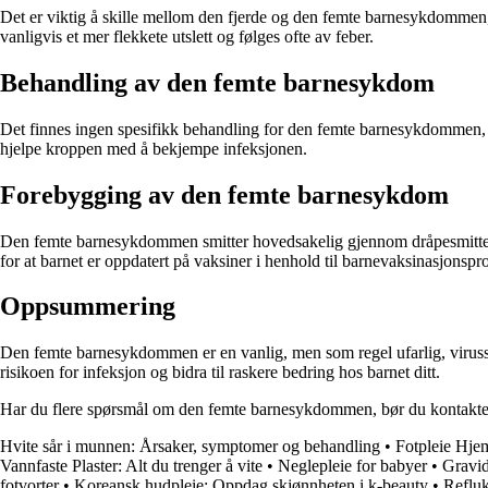
Det er viktig å skille mellom den fjerde og den femte barnesykdommen,
vanligvis et mer flekkete utslett og følges ofte av feber.
Behandling av den femte barnesykdom
Det finnes ingen spesifikk behandling for den femte barnesykdommen, da 
hjelpe kroppen med å bekjempe infeksjonen.
Forebygging av den femte barnesykdom
Den femte barnesykdommen smitter hovedsakelig gjennom dråpesmitte v
for at barnet er oppdatert på vaksiner i henhold til barnevaksinasjonsp
Oppsummering
Den femte barnesykdommen er en vanlig, men som regel ufarlig, virus
risikoen for infeksjon og bidra til raskere bedring hos barnet ditt.
Har du flere spørsmål om den femte barnesykdommen, bør du kontakte leg
Hvite sår i munnen: Årsaker, symptomer og behandling
•
Fotpleie Hjem
Vannfaste Plaster: Alt du trenger å vite
•
Neglepleie for babyer
•
Gravid
fotvorter
•
Koreansk hudpleie: Oppdag skjønnheten i k-beauty
•
Refluk