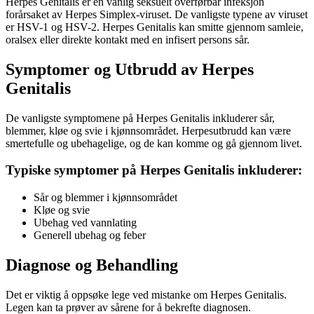
Herpes Genitalis er en vanlig seksuelt overførbar infeksjon
forårsaket av Herpes Simplex-viruset. De vanligste typene av viruset
er HSV-1 og HSV-2. Herpes Genitalis kan smitte gjennom samleie,
oralsex eller direkte kontakt med en infisert persons sår.
Symptomer og Utbrudd av Herpes
Genitalis
De vanligste symptomene på Herpes Genitalis inkluderer sår,
blemmer, kløe og svie i kjønnsområdet. Herpesutbrudd kan være
smertefulle og ubehagelige, og de kan komme og gå gjennom livet.
Typiske symptomer på Herpes Genitalis inkluderer:
Sår og blemmer i kjønnsområdet
Kløe og svie
Ubehag ved vannlating
Generell ubehag og feber
Diagnose og Behandling
Det er viktig å oppsøke lege ved mistanke om Herpes Genitalis.
Legen kan ta prøver av sårene for å bekrefte diagnosen.