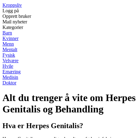
Kroppsliv
Logg på
Opprett bruker
Mail nyheter
Kategorier
Barn
Kvinner
Menn
Mentalt
Fysisk
Velvære
Hvile
Ernæring
Medisin
Doktor
Alt du trenger å vite om Herpes
Genitalis og Behandling
Hva er Herpes Genitalis?