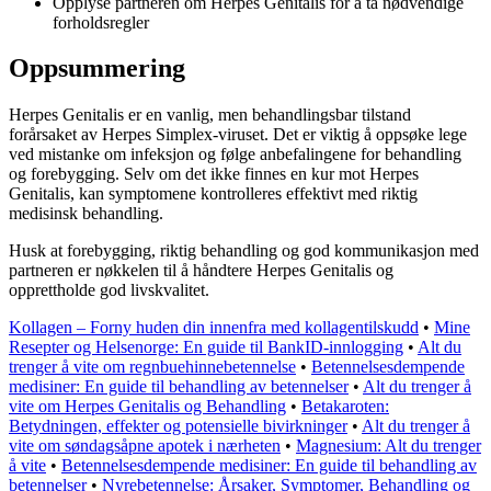
Opplyse partneren om Herpes Genitalis for å ta nødvendige
forholdsregler
Oppsummering
Herpes Genitalis er en vanlig, men behandlingsbar tilstand
forårsaket av Herpes Simplex-viruset. Det er viktig å oppsøke lege
ved mistanke om infeksjon og følge anbefalingene for behandling
og forebygging. Selv om det ikke finnes en kur mot Herpes
Genitalis, kan symptomene kontrolleres effektivt med riktig
medisinsk behandling.
Husk at forebygging, riktig behandling og god kommunikasjon med
partneren er nøkkelen til å håndtere Herpes Genitalis og
opprettholde god livskvalitet.
Kollagen – Forny huden din innenfra med kollagentilskudd
•
Mine
Resepter og Helsenorge: En guide til BankID-innlogging
•
Alt du
trenger å vite om regnbuehinnebetennelse
•
Betennelsesdempende
medisiner: En guide til behandling av betennelser
•
Alt du trenger å
vite om Herpes Genitalis og Behandling
•
Betakaroten:
Betydningen, effekter og potensielle bivirkninger
•
Alt du trenger å
vite om søndagsåpne apotek i nærheten
•
Magnesium: Alt du trenger
å vite
•
Betennelsesdempende medisiner: En guide til behandling av
betennelser
•
Nyrebetennelse: Årsaker, Symptomer, Behandling og