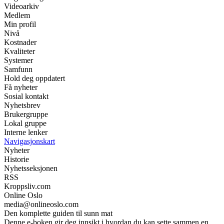
Videoarkiv
Medlem
Min profil
Nivå
Kostnader
Kvaliteter
Systemer
Samfunn
Hold deg oppdatert
Få nyheter
Sosial kontakt
Nyhetsbrev
Brukergruppe
Lokal gruppe
Interne lenker
Navigasjonskart
Nyheter
Historie
Nyhetsseksjonen
RSS
Kroppsliv.com
Online Oslo
media@onlineoslo.com
Den komplette guiden til sunn mat
Denne e-boken gir deg innsikt i hvordan du kan sette sammen en