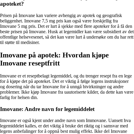
apoteket?
Prisen på Imovane kan variere avhengig av apotek og geografisk
beliggenhet. Imovane 7,5 mg pris kan også være forskjellig fra
Imovane 5 mg pris. Det er lurt å sjekke med flere apoteker for å få den
beste prisen på Imovane. Husk at legemidler kan være subsidiert av det
offentlige helsevesenet, så det kan være lurt å undersøke om du har rett
til støtte til medisiner.
Imovane på apotek: Hvordan kjøpe
Imovane reseptfritt
Imovane er et reseptbelagt legemiddel, og du trenger resept fra en lege
for å kjøpe det på apoteket. Det er viktig å følge legens instruksjoner
og dosering når du tar Imovane for å unngå bivirkninger og andre
problemer. Ikke kjøp Imovane fra uautoriserte kilder, da dette kan være
farlig for helsen din.
Imovane: Andre navn for legemiddelet
Imovane er også kjent under andre navn som Immovane. Uansett hva
legemiddelet kalles, er det viktig å bruke det riktig og i samsvar med
legens anbefalinger for å oppnå best mulig effekt. Ikke del Imovane