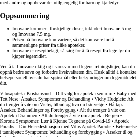
med andre og oppbevar det utilgjengelig for barn og kjæledyr.
Oppsummering
Imovane kommer i forskjellige doser, inkludert Imovane 5 mg
og Imovane 7,5 mg.
Prisen på Imovane kan variere, så det kan være lurt å
sammenligne priser fra ulike apoteker.
Imovane er reseptbelagt, så sørg for å få resept fra lege før du
kjøper legemidlet.
Ved å ta Imovane riktig og i samsvar med legens retningslinjer, kan du
oppnå bedre søvn og forbedre livskvaliteten din. Husk alltid å kontakte
helsepersonell hvis du har spørsmål eller bekymringer om legemiddelet
ditt.
Vitusapotek i Kristiansand – Ditt valg for apotek i sentrum
•
Baby med
Tett Nese: Årsaker, Symptomer og Behandling
•
Vichy Hudpleie: Alt
du trenger å vite om Vichy, tilbud og hva du bør velge
•
Hårtap:
Årsaker, Behandlinger og Forebygging
•
Alt du trenger å vite om
Apotek i Drammen
•
Alt du trenger å vite om apotek i Bergen
•
Korona Symptomer: Lær å Kjenne Tegnene på Covid-19
•
Apotek
Paradis – Din Helsedestinasjon med Vitus Apotek Paradis
•
Betennelse
i tannkjøttet: Symptomer, behandling og forebygging
•
Årsaker til og