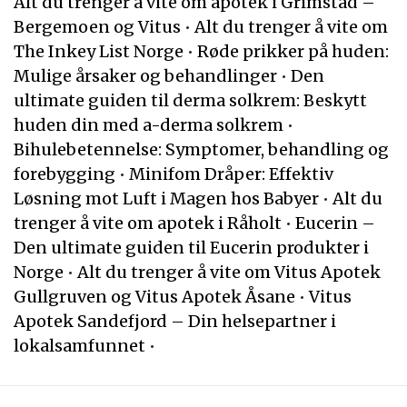
Alt du trenger å vite om apotek i Grimstad –
Bergemoen og Vitus
•
Alt du trenger å vite om
The Inkey List Norge
•
Røde prikker på huden:
Mulige årsaker og behandlinger
•
Den
ultimate guiden til derma solkrem: Beskytt
huden din med a-derma solkrem
•
Bihulebetennelse: Symptomer, behandling og
forebygging
•
Minifom Dråper: Effektiv
Løsning mot Luft i Magen hos Babyer
•
Alt du
trenger å vite om apotek i Råholt
•
Eucerin –
Den ultimate guiden til Eucerin produkter i
Norge
•
Alt du trenger å vite om Vitus Apotek
Gullgruven og Vitus Apotek Åsane
•
Vitus
Apotek Sandefjord – Din helsepartner i
lokalsamfunnet
•