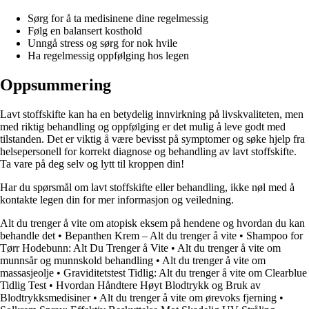
Sørg for å ta medisinene dine regelmessig
Følg en balansert kosthold
Unngå stress og sørg for nok hvile
Ha regelmessig oppfølging hos legen
Oppsummering
Lavt stoffskifte kan ha en betydelig innvirkning på livskvaliteten, men
med riktig behandling og oppfølging er det mulig å leve godt med
tilstanden. Det er viktig å være bevisst på symptomer og søke hjelp fra
helsepersonell for korrekt diagnose og behandling av lavt stoffskifte.
Ta vare på deg selv og lytt til kroppen din!
Har du spørsmål om lavt stoffskifte eller behandling, ikke nøl med å
kontakte legen din for mer informasjon og veiledning.
Alt du trenger å vite om atopisk eksem på hendene og hvordan du kan
behandle det
•
Bepanthen Krem – Alt du trenger å vite
•
Shampoo for
Tørr Hodebunn: Alt Du Trenger å Vite
•
Alt du trenger å vite om
munnsår og munnskold behandling
•
Alt du trenger å vite om
massasjeolje
•
Graviditetstest Tidlig: Alt du trenger å vite om Clearblue
Tidlig Test
•
Hvordan Håndtere Høyt Blodtrykk og Bruk av
Blodtrykksmedisiner
•
Alt du trenger å vite om ørevoks fjerning
•