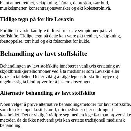
blant annet tretthet, vektøkning, hårtap, depresjon, tørr hud,
muskelsmerter, konsentrasjonsvansker og økt kolesterolnivå.
Tidlige tegn på for lite Levaxin
For lite Levaxin kan føre til forverrelse av symptomer på lavt
stoffskifte. Tidlige tegn på dette kan være økt tretthet, vektøkning,
forstoppelse, tørr hud og økt følsomhet for kulde.
Behandling av lavt stoffskifte
Behandlingen av lavt stoffskifte innebærer vanligvis erstatning av
skjoldbruskkjertelhormoner ved å ta medisiner som Levaxin eller
tyroksin tabletter. Det er viktig å følge legens forskrifter nøye og
regelmessig ta blodprøver for å justere doseringen.
Alternativ behandling av lavt stoffskifte
Noen velger å prøve alternative behandlingsmetoder for lavt stoffskifte,
som for eksempel kosttilskudd, urtemedisiner eller endringer i
kostholdet. Det er viktig å rådføre seg med en lege før man prøver slike
metoder, da de ikke nødvendigvis kan erstatte tradisjonell medisinsk
behandling.