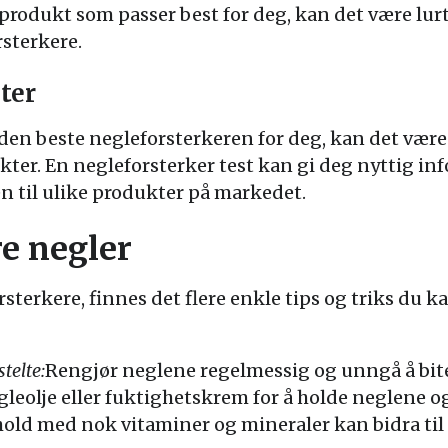
produkt som passer best for deg, kan det være lurt å
sterkere.
ter
den beste negleforsterkeren for deg, kan det være 
er. En negleforsterker test kan gi deg nyttig in
en til ulike produkter på markedet.
re negler
orsterkere, finnes det flere enkle tips og triks du k
telte:
Rengjør neglene regelmessig og unngå å bite 
leolje eller fuktighetskrem for å holde neglene 
hold med nok vitaminer og mineraler kan bidra til