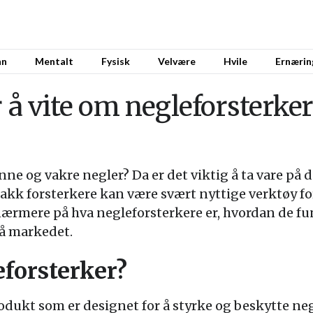
nn
Mentalt
Fysisk
Velvære
Hvile
Ernærin
r å vite om negleforsterke
e og vakre negler? Da er det viktig å ta vare på d
akk forsterkere kan være svært nyttige verktøy fo
 nærmere på hva negleforsterkere er, hvordan de fu
på markedet.
eforsterker?
rodukt som er designet for å styrke og beskytte ne