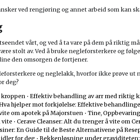
nsker ved rengjøring og annet arbeid som kan sk
g
utseendet vårt, og ved å ta vare på dem på riktig 
re stolt av. Ved å bruke negleforsterkere og følg
dine den omsorgen de fortjener.
forsterkere og neglelakk, hvorfor ikke prøve ut 
or deg?
or kroppen
•
Effektiv behandling av arr med riktig 
Hva hjelper mot forkjølelse: Effektive behandlin
 vite om apotek på Majorstuen
•
Tine, Oppbevarin
 vite
•
Cerave Cleanser: Alt du trenger å vite om C
iner: En Guide til de Beste Alternativene på Rese
idler for deg
•
Bekkenløsning under graviditeten