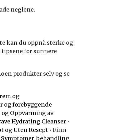
ade neglene.
måte kan du oppnå sterke og
e tipsene for sunnere
noen produkter selv og se
krem og
ger og forebyggende
g og Oppvarming av
erave Hydrating Cleanser
•
pt og Uten Resept
•
Finn
: Symptomer, behandling