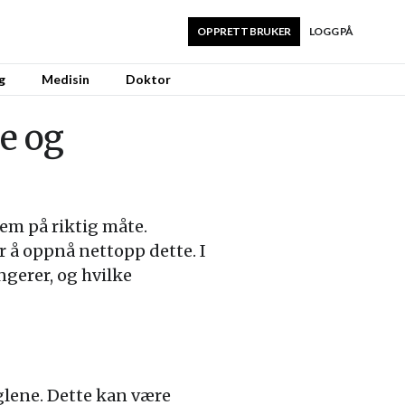
OPPRETT BRUKER
LOGG PÅ
g
Medisin
Doktor
re og
em på riktig måte.
r å oppnå nettopp dette. I
ngerer, og hvilke
glene. Dette kan være