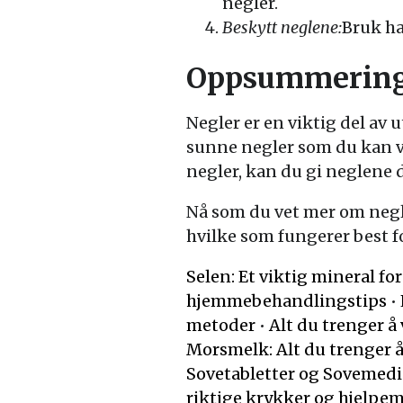
negler.
Beskytt neglene:
Bruk ha
Oppsummerin
Negler er en viktig del av 
sunne negler som du kan væ
negler, kan du gi neglene 
Nå som du vet mer om negle
hvilke som fungerer best f
Selen: Et viktig mineral f
hjemmebehandlingstips
•
metoder
•
Alt du trenger å
Morsmelk: Alt du trenger å
Sovetabletter og Sovemedis
riktige krykker og hjelpem