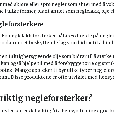
r med skjøre eller sprø negler som sliter med å vo
i ulike former, blant annet som neglelakk, olje e
gleforsterkere
:
En neglelakk forsterker påføres direkte på negl
n danner et beskyttende lag som bidrar til å hind
 en fuktighetsgivende olje som bidrar til å styrke
kan også hjelpe til med å forebygge tørre og spru
potek:
Mange apoteker tilbyr ulike typer neglefor
serum. Disse produktene er ofte utviklet med hensyn
riktig negleforsterker?
orsterker, er det viktig å ta hensyn til dine egne