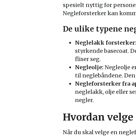
spesielt nyttig for persone
Negleforsterker kan komme 
De ulike typene ne
Neglelakk forsterker
styrkende basecoat. De
fliser seg.
Negleolje:
Negleolje er
til neglebåndene. Den 
Negleforsterker fra a
neglelakk, olje eller 
negler.
Hvordan velge 
Når du skal velge en neglef