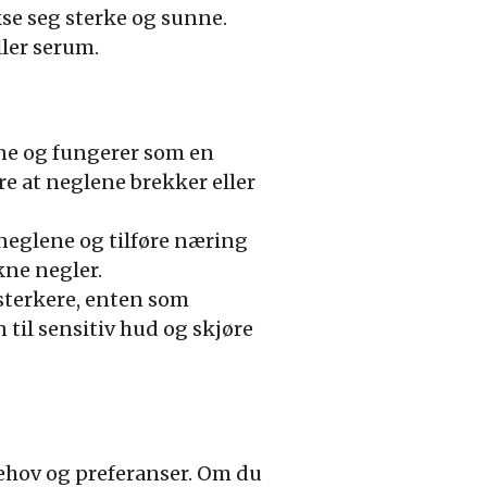
kse seg sterke og sunne.
ller serum.
ene og fungerer som en
re at neglene brekker eller
 neglene og tilføre næring
kne negler.
sterkere, enten som
 til sensitiv hud og skjøre
 behov og preferanser. Om du