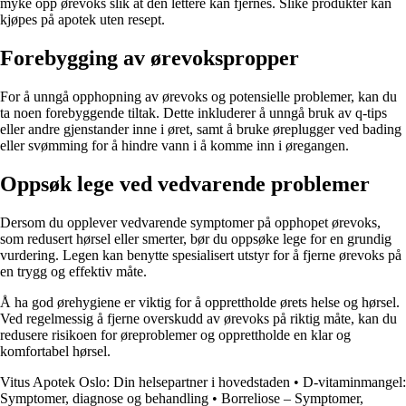
myke opp ørevoks slik at den lettere kan fjernes. Slike produkter kan
kjøpes på apotek uten resept.
Forebygging av ørevokspropper
For å unngå opphopning av ørevoks og potensielle problemer, kan du
ta noen forebyggende tiltak. Dette inkluderer å unngå bruk av q-tips
eller andre gjenstander inne i øret, samt å bruke øreplugger ved bading
eller svømming for å hindre vann i å komme inn i øregangen.
Oppsøk lege ved vedvarende problemer
Dersom du opplever vedvarende symptomer på opphopet ørevoks,
som redusert hørsel eller smerter, bør du oppsøke lege for en grundig
vurdering. Legen kan benytte spesialisert utstyr for å fjerne ørevoks på
en trygg og effektiv måte.
Å ha god ørehygiene er viktig for å opprettholde ørets helse og hørsel.
Ved regelmessig å fjerne overskudd av ørevoks på riktig måte, kan du
redusere risikoen for øreproblemer og opprettholde en klar og
komfortabel hørsel.
Vitus Apotek Oslo: Din helsepartner i hovedstaden
•
D-vitaminmangel:
Symptomer, diagnose og behandling
•
Borreliose – Symptomer,