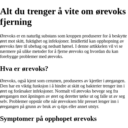
Alt du trenger å vite om ørevoks
fjerning
Ørevoks er en naturlig substans som kroppen produserer for å beskytte
øret mot skitt, fuktighet og infeksjoner. Imidlertid kan opphopning av
ørevoks føre til ubehag og nedsatt hørsel. I denne artikkelen vil vi se
nærmere på ulike metoder for å fjerne ørevoks og hvordan du kan
forebygge problemer med ørevoks.
Hva er ørevoks?
Ørevoks, også kjent som cerumen, produseres av kjertler i øregangen.
Den har en viktig funksjon i å hindre at skitt og bakterier trenger inn i
øret og forårsaker infeksjoner. Normalt vil ørevoks bevege seg fra
øregangen mot åpningen av øret og deretter tørke ut og falle ut av seg
selv. Problemer oppstår ofte når ørevoksen blir presset lenger inn i
øregangen på grunn av bruk av q-tips eller annet utstyr.
Symptomer på opphopet ørevoks