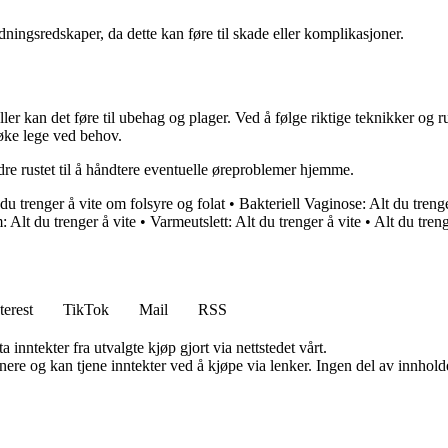
ningsredskaper, da dette kan føre til skade eller komplikasjoner.
ler kan det føre til ubehag og plager. Ved å følge riktige teknikker og 
øke lege ved behov.
dre rustet til å håndtere eventuelle øreproblemer hjemme.
du trenger å vite om folsyre og folat
•
Bakteriell Vaginose: Alt du trenge
 Alt du trenger å vite
•
Varmeutslett: Alt du trenger å vite
•
Alt du treng
terest
TikTok
Mail
RSS
 inntekter fra utvalgte kjøp gjort via nettstedet vårt.
re og kan tjene inntekter ved å kjøpe via lenker. Ingen del av innholdet