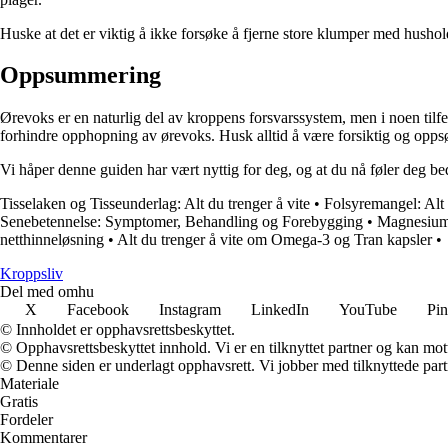
Huske at det er viktig å ikke forsøke å fjerne store klumper med hushold
Oppsummering
Ørevoks er en naturlig del av kroppens forsvarssystem, men i noen tilfel
forhindre opphopning av ørevoks. Husk alltid å være forsiktig og opps
Vi håper denne guiden har vært nyttig for deg, og at du nå føler deg be
Tisselaken og Tisseunderlag: Alt du trenger å vite
•
Folsyremangel: Alt 
Senebetennelse: Symptomer, Behandling og Forebygging
•
Magnesium:
netthinneløsning
•
Alt du trenger å vite om Omega-3 og Tran kapsler
•
Kroppsliv
Del med omhu
X
Facebook
Instagram
LinkedIn
YouTube
Pin
© Innholdet er opphavsrettsbeskyttet.
© Opphavsrettsbeskyttet innhold. Vi er en tilknyttet partner og kan motta
© Denne siden er underlagt opphavsrett. Vi jobber med tilknyttede partne
Materiale
Gratis
Fordeler
Kommentarer