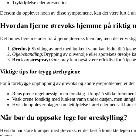
Trykkfølelse eller øresmerter
Dersom du opplever noen av disse symptomene, kan det være lurt å und
Hvordan fjerne ørevoks hjemme på riktig 
Det finnes flere metoder for å fjerne ørevoks hjemme, men det er vikti
Øredusj:
Skylling av øret med lunkent vann kan bidra til å løsne
Oljebehandling:
Drypping av olivenolje eller apotekets øreolje ka
Bruk av ørespray:
Ørespray kan også være effektivt for å løsn
Viktige tips for trygg ørehygiene
For å forebygge opphopning av ørevoks og andre øreproblemer, er det 
Rens ørene regelmessig, men forsiktig. Unngå å stikke fremmedl
Vask ørene forsiktig med lunkent vann under dusjen, men unngå å
Hvis du opplever plager som tett følelse i øret eller nedsatt hørs
Når bør du oppsøke lege for øreskylling?
Hvis du har store klumper med ørevoks, er det best å kontakte legen din f
plager.