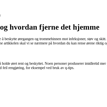
r
s og hvordan fjerne det hjemme
åte å beskytte øregangen og trommehinnen mot infeksjoner, støv og skitt
enne artikkelen skal vi se nærmere på hvordan du kan rense ørene riktig 
 å holde øret rent og beskyttet. Noen personer produserer imidlertid me
 feil rengjøring, for eksempel ved bruk av q-tips.