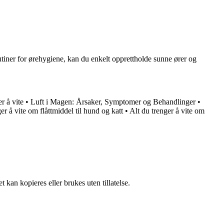
rutiner for ørehygiene, kan du enkelt opprettholde sunne ører og
r å vite
•
Luft i Magen: Årsaker, Symptomer og Behandlinger
•
er å vite om flåttmiddel til hund og katt
•
Alt du trenger å vite om
 kan kopieres eller brukes uten tillatelse.