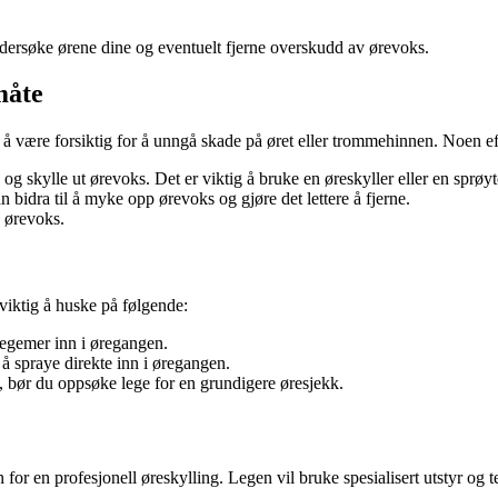
ersøke ørene dine og eventuelt fjerne overskudd av ørevoks.
måte
g å være forsiktig for å unngå skade på øret eller trommehinnen. Noen e
 og skylle ut ørevoks. Det er viktig å bruke en øreskyller eller en sprø
n bidra til å myke opp ørevoks og gjøre det lettere å fjerne.
e ørevoks.
viktig å huske på følgende:
egemer inn i øregangen.
 spraye direkte inn i øregangen.
el, bør du oppsøke lege for en grundigere øresjekk.
or en profesjonell øreskylling. Legen vil bruke spesialisert utstyr og te