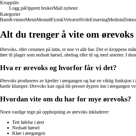
Kroppsliv
Logg på
Opprett bruker
Mail nyheter
Kategorier
Barn
Kvinner
Menn
Mentalt
Fysisk
Velvære
Hvile
Ernæring
Medisin
Dokto
Alt du trenger å vite om ørevok
Ørevoks, eller cerumen på latin, er noe vi alle har. Det er kroppens m
føre til plager som nedsatt hørsel, ubehag eller til og med smerter. I d
Hva er ørevoks og hvorfor får vi det?
Ørevoks produseres av kjertler i øregangen og har en viktig funksjon i
harde klumper. Ørevoks kan også bli presset dypere inn i øregangen ved
Hvordan vite om du har for mye ørevoks?
Noen vanlige tegn på opphopning av ørevoks inkluderer:
Tett følelse i øret
Nedsatt hørsel
Kløe i øregangen