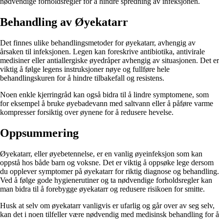
nødvendige forholdsregler for å hindre spredning av infeksjonen.
Behandling av Øyekatarr
Det finnes ulike behandlingsmetoder for øyekatarr, avhengig av
årsaken til infeksjonen. Legen kan foreskrive antibiotika, antivirale
medisiner eller antiallergiske øyedråper avhengig av situasjonen. Det er
viktig å følge legens instruksjoner nøye og fullføre hele
behandlingskuren for å hindre tilbakefall og resistens.
Noen enkle kjerringråd kan også bidra til å lindre symptomene, som
for eksempel å bruke øyebadevann med saltvann eller å påføre varme
kompresser forsiktig over øynene for å redusere hevelse.
Oppsummering
Øyekatarr, eller øyebetennelse, er en vanlig øyeinfeksjon som kan
oppstå hos både barn og voksne. Det er viktig å oppsøke lege dersom
du opplever symptomer på øyekatarr for riktig diagnose og behandling.
Ved å følge gode hygienerutiner og ta nødvendige forholdsregler kan
man bidra til å forebygge øyekatarr og redusere risikoen for smitte.
Husk at selv om øyekatarr vanligvis er ufarlig og går over av seg selv,
kan det i noen tilfeller være nødvendig med medisinsk behandling for å