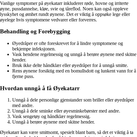
Vanlige symptomer på øyekatarr inkluderer røde, hovne og irriterte
øyne, pussdannelse, kløe, svie og tåreflod. Noen kan også oppleve
lysskyhet og ømhet rundt øynene. Det er viktig å oppsøke lege eller
øyelege hvis symptomene vedvarer eller forverres.
Behandling og Forebygging
Øyedråper er ofte foreskrevet for å lindre symptomene og
bekjempe infeksjonen.
Vask hendene regelmessig og unngå å berøre øynene med skitne
hender.
Bruk ikke delte håndklær eller øyedråper for å unngå smitte.
Rens øynene forsiktig med en bomullsdott og lunkent vann for å
fjerne puss.
Hvordan unngå å få Øyekatarr
Unngå å dele personlige gjenstander som briller eller øyedråper
med andre.
Unngå å dele sminke eller øyesminkebørster med andre.
Vask sengetøy og håndklær regelmessig.
Unngå å berøre øynene med skitne hender.
Øyekatarr kan være smittsomt, spesielt blant barn, så det er viktig å ta