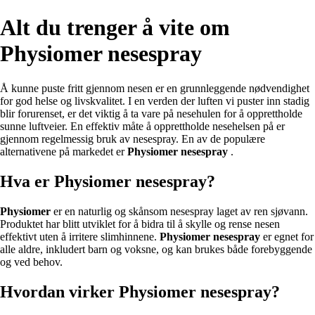
Alt du trenger å vite om
Physiomer nesespray
Å kunne puste fritt gjennom nesen er en grunnleggende nødvendighet
for god helse og livskvalitet. I en verden der luften vi puster inn stadig
blir forurenset, er det viktig å ta vare på nesehulen for å opprettholde
sunne luftveier. En effektiv måte å opprettholde nesehelsen på er
gjennom regelmessig bruk av nesespray. En av de populære
alternativene på markedet er
Physiomer nesespray
.
Hva er Physiomer nesespray?
Physiomer
er en naturlig og skånsom nesespray laget av ren sjøvann.
Produktet har blitt utviklet for å bidra til å skylle og rense nesen
effektivt uten å irritere slimhinnene.
Physiomer nesespray
er egnet for
alle aldre, inkludert barn og voksne, og kan brukes både forebyggende
og ved behov.
Hvordan virker Physiomer nesespray?