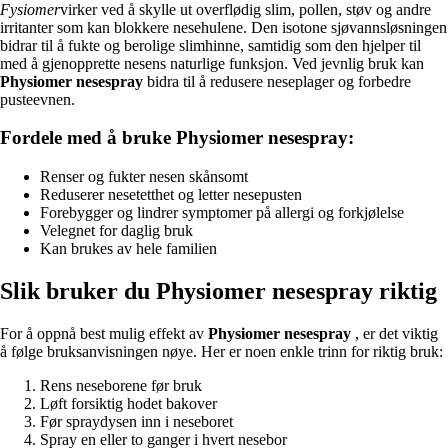
Fysiomer
virker ved å skylle ut overflødig slim, pollen, støv og andre
irritanter som kan blokkere nesehulene. Den isotone sjøvannsløsningen
bidrar til å fukte og berolige slimhinne, samtidig som den hjelper til
med å gjenopprette nesens naturlige funksjon. Ved jevnlig bruk kan
Physiomer nesespray
bidra til å redusere neseplager og forbedre
pusteevnen.
Fordele med å bruke Physiomer nesespray:
Renser og fukter nesen skånsomt
Reduserer nesetetthet og letter nesepusten
Forebygger og lindrer symptomer på allergi og forkjølelse
Velegnet for daglig bruk
Kan brukes av hele familien
Slik bruker du Physiomer nesespray riktig
For å oppnå best mulig effekt av
Physiomer nesespray
, er det viktig
å følge bruksanvisningen nøye. Her er noen enkle trinn for riktig bruk:
Rens neseborene før bruk
Løft forsiktig hodet bakover
Før spraydysen inn i neseboret
Spray en eller to ganger i hvert nesebor