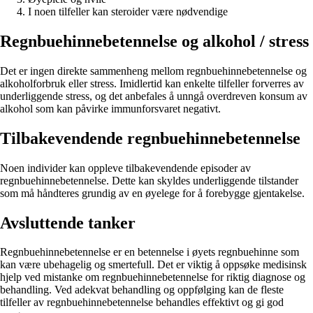
I noen tilfeller kan steroider være nødvendige
Regnbuehinnebetennelse og alkohol / stress
Det er ingen direkte sammenheng mellom regnbuehinnebetennelse og
alkoholforbruk eller stress. Imidlertid kan enkelte tilfeller forverres av
underliggende stress, og det anbefales å unngå overdreven konsum av
alkohol som kan påvirke immunforsvaret negativt.
Tilbakevendende regnbuehinnebetennelse
Noen individer kan oppleve tilbakevendende episoder av
regnbuehinnebetennelse. Dette kan skyldes underliggende tilstander
som må håndteres grundig av en øyelege for å forebygge gjentakelse.
Avsluttende tanker
Regnbuehinnebetennelse er en betennelse i øyets regnbuehinne som
kan være ubehagelig og smertefull. Det er viktig å oppsøke medisinsk
hjelp ved mistanke om regnbuehinnebetennelse for riktig diagnose og
behandling. Ved adekvat behandling og oppfølging kan de fleste
tilfeller av regnbuehinnebetennelse behandles effektivt og gi god