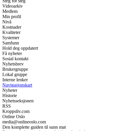
Steg for steg
Videoarkiv
Medlem
Min profil
Nivå
Kostnader
Kvaliteter
Systemer
Samfunn
Hold deg oppdatert
Få nyheter
Sosial kontakt
Nyhetsbrev
Brukergruppe
Lokal gruppe
Interne lenker
Navigasjonskart
Nyheter
Historie
Nyhetsseksjonen
RSS
Kroppsliv.com
Online Oslo
media@onlineoslo.com
Den komplette guiden til sunn mat