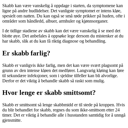
Skabb kan være vanskelig å oppdage i starten, da symptomene kan
ligne på andre hudlidelser. Det vanligste symptomet er intens kløe,
spesielt om natten. Du kan også se små røde prikker på huden, ofte i
områder som håndledd, albuer, armhuler og kjønnsorganer.
I de tidlige stadiene av skabb kan det være vanskelig å se med det
blotte øye. Det anbefales å oppsøke lege dersom du mistenker at du
har skabb, slik at du kan få riktig diagnose og behandling.
Er skabb farlig?
Skabb er vanligvis ikke farlig, men det kan være svært plagsomt på
grunn av den intense kløen det medfører. Langvarig kløing kan føre
til sekundære infeksjoner, som i sjeldne tilfeller kan bli alvorlige.
Derfor er det viktig å behandle skabb så raskt som mulig.
Hvor lenge er skabb smittsomt?
Skabb er smittsomt så lenge skabbmidd er til stede på kroppen. Hvis
du blir behandlet for skabb, regnes du som ikke-smittsom etter 24
timer. Det er viktig å behandle alle i husstanden samtidig for å unngå
gjensmitte.