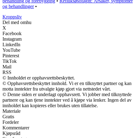
behandling og forebygging
•
Refluksøsofagitt: Årsaker, symptomer
og behandlinger
•
Kroppsliv
Del med omhu
X
Facebook
Instagram
LinkedIn
YouTube
Pinterest
TikTok
Mail
RSS
© Innholdet er opphavsrettsbeskyttet.
© Opphavsrettsbeskyttet innhold. Vi er en tilknyttet partner og kan
motta inntekter fra utvalgte kjøp gjort via nettstedet vårt.
© Denne siden er underlagt opphavsrett. Vi jobber med tilknyttede
partnere og kan tjene inntekter ved å kjøpe via lenker. Ingen del av
innholdet kan kopieres eller brukes uten tillatelse.
Materiale
Gratis
Fordeler
Kommentarer
Kjøpsråd