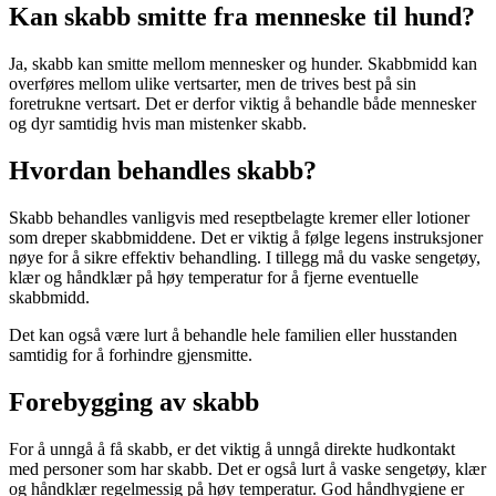
Kan skabb smitte fra menneske til hund?
Ja, skabb kan smitte mellom mennesker og hunder. Skabbmidd kan
overføres mellom ulike vertsarter, men de trives best på sin
foretrukne vertsart. Det er derfor viktig å behandle både mennesker
og dyr samtidig hvis man mistenker skabb.
Hvordan behandles skabb?
Skabb behandles vanligvis med reseptbelagte kremer eller lotioner
som dreper skabbmiddene. Det er viktig å følge legens instruksjoner
nøye for å sikre effektiv behandling. I tillegg må du vaske sengetøy,
klær og håndklær på høy temperatur for å fjerne eventuelle
skabbmidd.
Det kan også være lurt å behandle hele familien eller husstanden
samtidig for å forhindre gjensmitte.
Forebygging av skabb
For å unngå å få skabb, er det viktig å unngå direkte hudkontakt
med personer som har skabb. Det er også lurt å vaske sengetøy, klær
og håndklær regelmessig på høy temperatur. God håndhygiene er