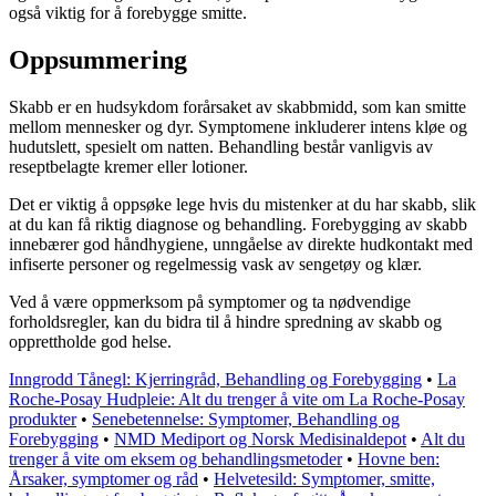
også viktig for å forebygge smitte.
Oppsummering
Skabb er en hudsykdom forårsaket av skabbmidd, som kan smitte
mellom mennesker og dyr. Symptomene inkluderer intens kløe og
hudutslett, spesielt om natten. Behandling består vanligvis av
reseptbelagte kremer eller lotioner.
Det er viktig å oppsøke lege hvis du mistenker at du har skabb, slik
at du kan få riktig diagnose og behandling. Forebygging av skabb
innebærer god håndhygiene, unngåelse av direkte hudkontakt med
infiserte personer og regelmessig vask av sengetøy og klær.
Ved å være oppmerksom på symptomer og ta nødvendige
forholdsregler, kan du bidra til å hindre spredning av skabb og
opprettholde god helse.
Inngrodd Tånegl: Kjerringråd, Behandling og Forebygging
•
La
Roche-Posay Hudpleie: Alt du trenger å vite om La Roche-Posay
produkter
•
Senebetennelse: Symptomer, Behandling og
Forebygging
•
NMD Mediport og Norsk Medisinaldepot
•
Alt du
trenger å vite om eksem og behandlingsmetoder
•
Hovne ben:
Årsaker, symptomer og råd
•
Helvetesild: Symptomer, smitte,