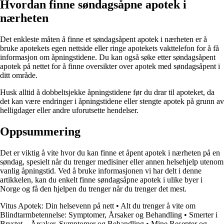
Hvordan finne søndagsåpne apotek i
nærheten
Det enkleste måten å finne et søndagsåpent apotek i nærheten er å
bruke apotekets egen nettside eller ringe apotekets vakttelefon for å få
informasjon om åpningstidene. Du kan også søke etter søndagsåpent
apotek på nettet for å finne oversikter over apotek med søndagsåpent i
ditt område.
Husk alltid å dobbeltsjekke åpningstidene før du drar til apoteket, da
det kan være endringer i åpningstidene eller stengte apotek på grunn av
helligdager eller andre uforutsette hendelser.
Oppsummering
Det er viktig å vite hvor du kan finne et åpent apotek i nærheten på en
søndag, spesielt når du trenger medisiner eller annen helsehjelp utenom
vanlig åpningstid. Ved å bruke informasjonen vi har delt i denne
artikkelen, kan du enkelt finne søndagsåpne apotek i ulike byer i
Norge og få den hjelpen du trenger når du trenger det mest.
Vitus Apotek: Din helsevenn på nett
•
Alt du trenger å vite om
Blindtarmbetennelse: Symptomer, Årsaker og Behandling
•
Smerter i
Brystet – Årsaker, Symptomer og Behandling
•
Mine Resepter og