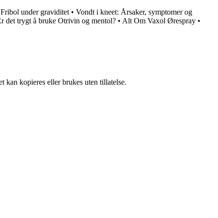
•
Fribol under graviditet
•
Vondt i kneet: Årsaker, symptomer og
r det trygt å bruke Otrivin og mentol?
•
Alt Om Vaxol Ørespray
•
 kan kopieres eller brukes uten tillatelse.