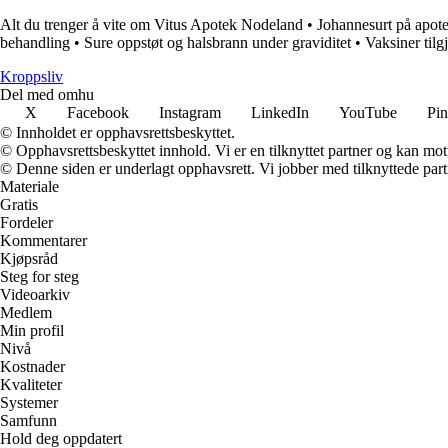
Alt du trenger å vite om Vitus Apotek Nodeland
•
Johannesurt på apote
behandling
•
Sure oppstøt og halsbrann under graviditet
•
Vaksiner tilg
Kroppsliv
Del med omhu
X
Facebook
Instagram
LinkedIn
YouTube
Pin
© Innholdet er opphavsrettsbeskyttet.
© Opphavsrettsbeskyttet innhold. Vi er en tilknyttet partner og kan motta
© Denne siden er underlagt opphavsrett. Vi jobber med tilknyttede partne
Materiale
Gratis
Fordeler
Kommentarer
Kjøpsråd
Steg for steg
Videoarkiv
Medlem
Min profil
Nivå
Kostnader
Kvaliteter
Systemer
Samfunn
Hold deg oppdatert