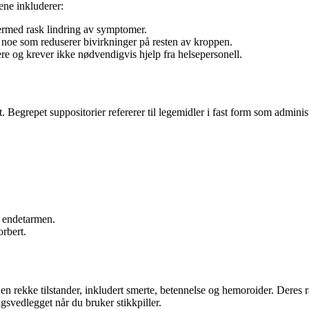
ene inkluderer:
dermed rask lindring av symptomer.
, noe som reduserer bivirkninger på resten av kroppen.
ere og krever ikke nødvendigvis hjelp fra helsepersonell.
 Begrepet suppositorier refererer til legemidler i fast form som administ
i endetarmen.
orbert.
 en rekke tilstander, inkludert smerte, betennelse og hemoroider. Deres r
gsvedlegget når du bruker stikkpiller.