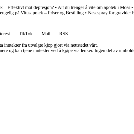
k – Effektivt mot depresjon?
•
Alt du trenger å vite om apotek i Moss
jengelig på Vitusapotek – Priser og Bestilling
•
Nesespray for gravide: E
terest
TikTok
Mail
RSS
 inntekter fra utvalgte kjøp gjort via nettstedet vårt.
re og kan tjene inntekter ved å kjøpe via lenker. Ingen del av innholdet