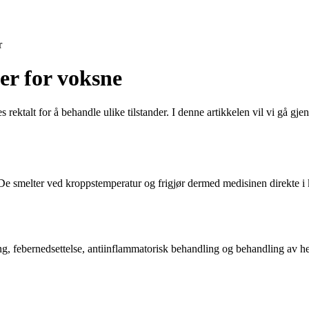
r
ler for voksne
 rektalt for å behandle ulike tilstander. I denne artikkelen vil vi gå gje
 De smelter ved kroppstemperatur og frigjør dermed medisinen direkte i 
ing, febernedsettelse, antiinflammatorisk behandling og behandling av he