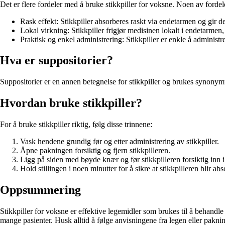
Det er flere fordeler med å bruke stikkpiller for voksne. Noen av fordel
Rask effekt: Stikkpiller absorberes raskt via endetarmen og gir 
Lokal virkning: Stikkpiller frigjør medisinen lokalt i endetarmen
Praktisk og enkel administrering: Stikkpiller er enkle å administr
Hva er suppositorier?
Suppositorier er en annen betegnelse for stikkpiller og brukes synonymt.
Hvordan bruke stikkpiller?
For å bruke stikkpiller riktig, følg disse trinnene:
Vask hendene grundig før og etter administrering av stikkpiller.
Åpne pakningen forsiktig og fjern stikkpilleren.
Ligg på siden med bøyde knær og før stikkpilleren forsiktig inn 
Hold stillingen i noen minutter for å sikre at stikkpilleren blir abs
Oppsummering
Stikkpiller for voksne er effektive legemidler som brukes til å behandle
mange pasienter. Husk alltid å følge anvisningene fra legen eller paknin