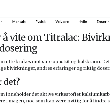
nn
Mentalt
Fysisk
Velvære
Hvile
Ernærin
 å vite om Titralac: Bivirk
 dosering
som ofte brukes mot sure oppstøt og halsbrann. Det
ge bivirkninger, andres erfaringer og riktig doser
r det?
om inneholder det aktive virkestoffet kalsiumkarbo
re i magen, noe som kan være nyttig for å lindre