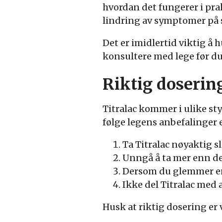
hvordan det fungerer i pra
lindring av symptomer på 
Det er imidlertid viktig å hu
konsultere med lege før du 
Riktig doserin
Titralac kommer i ulike sty
følge legens anbefalinger 
Ta Titralac nøyaktig s
Unngå å ta mer enn d
Dersom du glemmer en 
Ikke del Titralac med
Husk at riktig dosering er 