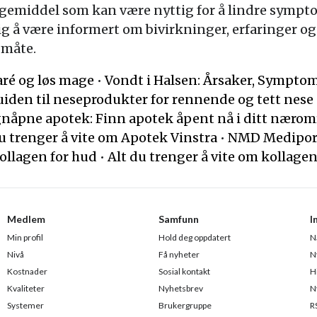
 legemiddel som kan være nyttig for å lindre sympt
ig å være informert om bivirkninger, erfaringer og 
 måte.
aré og løs mage
•
Vondt i Halsen: Årsaker, Sympto
iden til neseprodukter for rennende og tett nese
nåpne apotek: Finn apotek åpent nå i ditt næro
u trenger å vite om Apotek Vinstra
•
NMD Mediport
kollagen for hud
•
Alt du trenger å vite om kollagen
Medlem
Samfunn
I
Min profil
Hold deg oppdatert
N
Nivå
Få nyheter
N
Kostnader
Sosial kontakt
H
Kvaliteter
Nyhetsbrev
N
Systemer
Brukergruppe
R