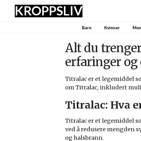
KROPPSLIV
Barn
Kvinner
Me
Alt du trenger
erfaringer og
Titralac er et legemiddel 
om Titralac, inkludert muli
Titralac: Hva e
Titralac er et legemiddel s
ved å redusere mengden sy
og halsbrann.