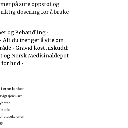
omer på sure oppstøt og
riktig dosering for å bruke
mer og Behandling
•
•
Alt du trenger å vite om
mråde
•
Gravid kosttilskudd:
 og Norsk Medisinaldepot
 for hud
•
nterne lenker
avigasjonskart
yheter
istorie
yhetsseksjonen
SS