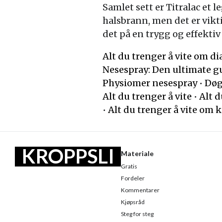
Samlet sett er Titralac et
halsbrann, men det er vikt
det på en trygg og effektiv
Alt du trenger å vite om di
Nesespray: Den ultimate gu
Physiomer nesespray
•
Døg
Alt du trenger å vite
•
Alt d
•
Alt du trenger å vite om 
KROPPSLI
Materiale
Gratis
V
Fordeler
Kommentarer
Kjøpsråd
Steg for steg