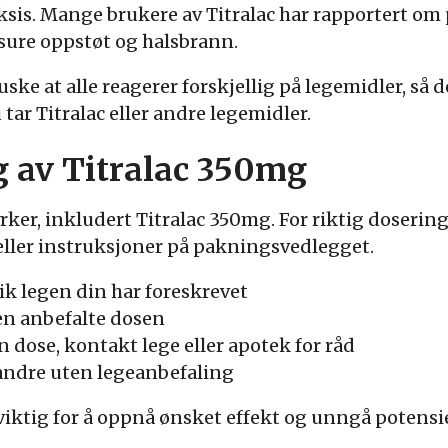
ksis. Mange brukere av Titralac har rapportert om 
sure oppstøt og halsbrann.
ske at alle reagerer forskjellig på legemidler, så det
tar Titralac eller andre legemidler.
g av Titralac 350mg
rker, inkludert Titralac 350mg. For riktig doserin
eller instruksjoner på pakningsvedlegget.
lik legen din har foreskrevet
en anbefalte dosen
dose, kontakt lege eller apotek for råd
 andre uten legeanbefaling
viktig for å oppnå ønsket effekt og unngå potensie