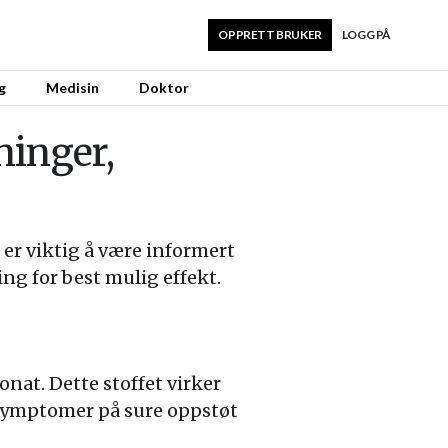
OPPRETT BRUKER
LOGG PÅ
g
Medisin
Doktor
ninger,
 er viktig å være informert
ing for best mulig effekt.
nat. Dette stoffet virker
 symptomer på sure oppstøt