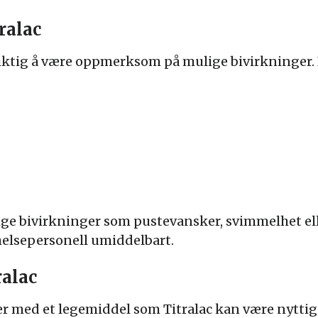
ralac
t viktig å være oppmerksom på mulige bivirkninger
ge bivirkninger som pustevansker, svimmelhet ell
helsepersonell umiddelbart.
ralac
r med et legemiddel som Titralac kan være nyttig f