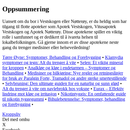
Oppsummering
Uansett om du bor i Vestskogen eller Nøtterøy, er du heldig som har
tilgang til flotte apoteker som Apotek Vestskogen, Vitusapotek
Vestskogen og Apotek Nøtterøy. Disse apotekene spiller en viktig
rolle i samfunnet og er dedikert til å ivareta helsen til
lokalbefolkningen. Gå gjerne innom et av disse apotekene neste
gang du trenger medisiner eller helseveiledning!
Tørre Øyne: Symptomer, Behandling og Forebygging
•
Klamydia
symptomer og tegn: Alt du trenger å vite
•
Selen: Et viktig mineral
for kroppen
•
Analkløe og kløe i endetarmen – Symptomer og
Behandling
•
Medisiner og bilkjøring: Nye regler og retningslinjer
for bruk av Paralgin Forte, Tramadol og andre sterke smertestillende
•
Selvbruning: Den ultimate guiden for en naturlig og sunn glød
•
Alt du trenger å vite om navlebrokk hos voksne
•
Eurax – Effektiv
lindring mot kløe og irritasjon
•
Nikotintyggis: En omfattende guide
til nikotin tyggegummi
•
Bihulebetennelse: Symptomer, behandling
og forebygging
•
Kroppsliv
Del med omhu
X
Facebook