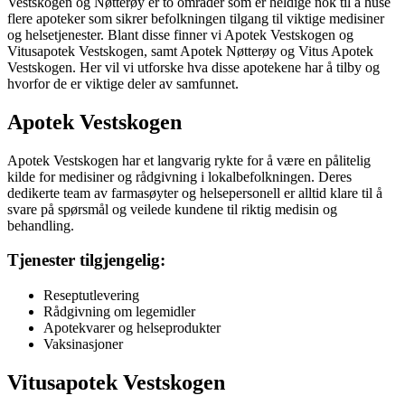
Vestskogen og Nøtterøy er to områder som er heldige nok til å huse
flere apoteker som sikrer befolkningen tilgang til viktige medisiner
og helsetjenester. Blant disse finner vi Apotek Vestskogen og
Vitusapotek Vestskogen, samt Apotek Nøtterøy og Vitus Apotek
Vestskogen. Her vil vi utforske hva disse apotekene har å tilby og
hvorfor de er viktige deler av samfunnet.
Apotek Vestskogen
Apotek Vestskogen har et langvarig rykte for å være en pålitelig
kilde for medisiner og rådgivning i lokalbefolkningen. Deres
dedikerte team av farmasøyter og helsepersonell er alltid klare til å
svare på spørsmål og veilede kundene til riktig medisin og
behandling.
Tjenester tilgjengelig:
Reseptutlevering
Rådgivning om legemidler
Apotekvarer og helseprodukter
Vaksinasjoner
Vitusapotek Vestskogen