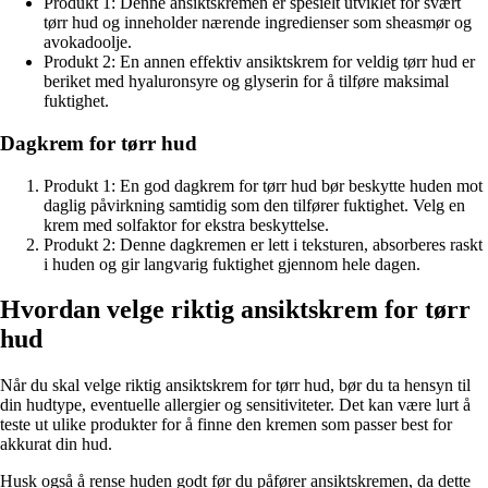
Produkt 1: Denne ansiktskremen er spesielt utviklet for svært
tørr hud og inneholder nærende ingredienser som sheasmør og
avokadoolje.
Produkt 2: En annen effektiv ansiktskrem for veldig tørr hud er
beriket med hyaluronsyre og glyserin for å tilføre maksimal
fuktighet.
Dagkrem for tørr hud
Produkt 1: En god dagkrem for tørr hud bør beskytte huden mot
daglig påvirkning samtidig som den tilfører fuktighet. Velg en
krem med solfaktor for ekstra beskyttelse.
Produkt 2: Denne dagkremen er lett i teksturen, absorberes raskt
i huden og gir langvarig fuktighet gjennom hele dagen.
Hvordan velge riktig ansiktskrem for tørr
hud
Når du skal velge riktig ansiktskrem for tørr hud, bør du ta hensyn til
din hudtype, eventuelle allergier og sensitiviteter. Det kan være lurt å
teste ut ulike produkter for å finne den kremen som passer best for
akkurat din hud.
Husk også å rense huden godt før du påfører ansiktskremen, da dette