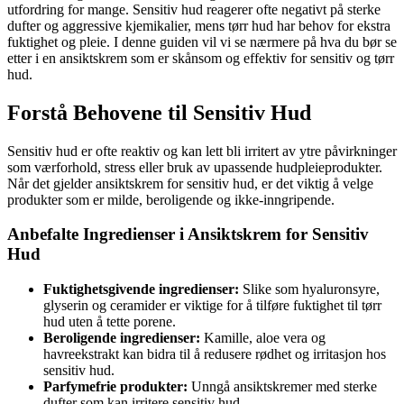
utfordring for mange. Sensitiv hud reagerer ofte negativt på sterke
dufter og aggressive kjemikalier, mens tørr hud har behov for ekstra
fuktighet og pleie. I denne guiden vil vi se nærmere på hva du bør se
etter i en ansiktskrem som er skånsom og effektiv for sensitiv og tørr
hud.
Forstå Behovene til Sensitiv Hud
Sensitiv hud er ofte reaktiv og kan lett bli irritert av ytre påvirkninger
som værforhold, stress eller bruk av upassende hudpleieprodukter.
Når det gjelder ansiktskrem for sensitiv hud, er det viktig å velge
produkter som er milde, beroligende og ikke-inngripende.
Anbefalte Ingredienser i Ansiktskrem for Sensitiv
Hud
Fuktighetsgivende ingredienser:
Slike som hyaluronsyre,
glyserin og ceramider er viktige for å tilføre fuktighet til tørr
hud uten å tette porene.
Beroligende ingredienser:
Kamille, aloe vera og
havreekstrakt kan bidra til å redusere rødhet og irritasjon hos
sensitiv hud.
Parfymefrie produkter:
Unngå ansiktskremer med sterke
dufter som kan irritere sensitiv hud.