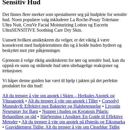
Sensitiv Hud
Det finnes flere merker som spesialiserer seg på hudpleie for sensitiv
hud. Noen populære valg inkluderer La Roche-Posay Toleriane
Ultra Nuit, CeraVe Facial Moisturizing Lotion og Eucerin
UltraSENSITIVE Soothing Care Dry Skin.
Uansett hvilken ansiktskrem du velger, er det viktig å være
konsekvent med hudpleierutinen din og å holde huden hydrert og
beskyttet mot ytre påkjenninger.
Gjennom å velge riktig ansiktskrem for tørr og sensitiv hud, kan du
oppnå en sunn og strålende hud uten ubehagelige reaksjoner og
irritasjoner.
Vi håper denne guiden har vært til hjelp i jakten på det perfekte
produktet for din hud!
Alt du trenger å vite om apotek i Skien – Herkules Apotek og
Vitusapotek
•
Alt du trenger å vite om apotek i Tiller
•
Corsodyl
Munnskyll: Effektivt mot Bakterier og Halsbetennelse
•
Livostin
Nesespray for Barn
•
Nupper i huden og Keratosis Pilaris:
Behandling og råd
•
Hårfjerning i Ansiktet: En Guide til Effektive
Metoder
•
Alt du trenger å vite om apotek på Østerås og Eiksmarka
•
Graviditetstest Tidlig: Alt du trenger å vite om Clearblue Tidlig