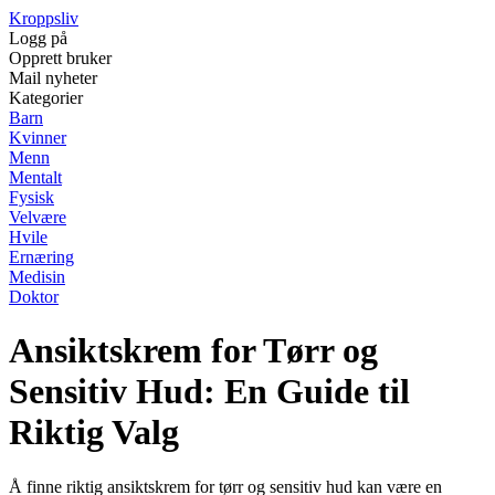
Kroppsliv
Logg på
Opprett bruker
Mail nyheter
Kategorier
Barn
Kvinner
Menn
Mentalt
Fysisk
Velvære
Hvile
Ernæring
Medisin
Doktor
Ansiktskrem for Tørr og
Sensitiv Hud: En Guide til
Riktig Valg
Å finne riktig ansiktskrem for tørr og sensitiv hud kan være en