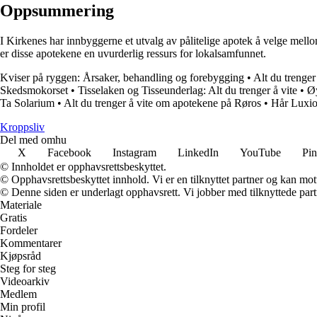
Oppsummering
I Kirkenes har innbyggerne et utvalg av pålitelige apotek å velge mel
er disse apotekene en uvurderlig ressurs for lokalsamfunnet.
Kviser på ryggen: Årsaker, behandling og forebygging
•
Alt du trenger
Skedsmokorset
•
Tisselaken og Tisseunderlag: Alt du trenger å vite
•
Øy
Ta Solarium
•
Alt du trenger å vite om apotekene på Røros
•
Hår Luxio
Kroppsliv
Del med omhu
X
Facebook
Instagram
LinkedIn
YouTube
Pin
© Innholdet er opphavsrettsbeskyttet.
© Opphavsrettsbeskyttet innhold. Vi er en tilknyttet partner og kan motta
© Denne siden er underlagt opphavsrett. Vi jobber med tilknyttede partne
Materiale
Gratis
Fordeler
Kommentarer
Kjøpsråd
Steg for steg
Videoarkiv
Medlem
Min profil