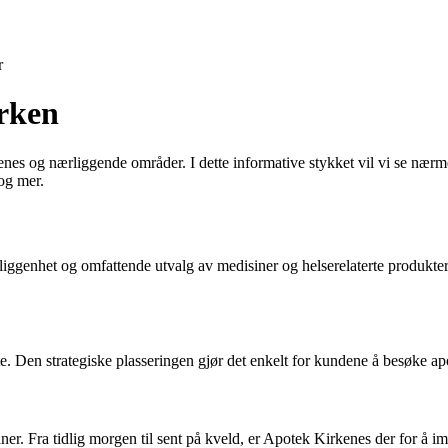
r
rken
rkenes og nærliggende områder. I dette informative stykket vil vi se næ
 og mer.
eliggenhet og omfattende utvalg av medisiner og helserelaterte produkte
este. Den strategiske plasseringen gjør det enkelt for kundene å besøke a
ner. Fra tidlig morgen til sent på kveld, er Apotek Kirkenes der for å