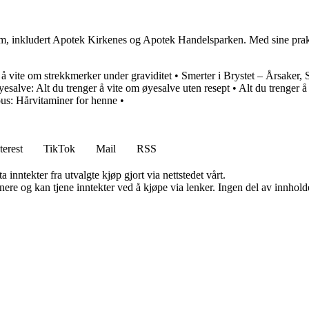
lom, inkludert Apotek Kirkenes og Apotek Handelsparken. Med sine prakt
 å vite om strekkmerker under graviditet
•
Smerter i Brystet – Årsaker
esalve: Alt du trenger å vite om øyesalve uten resept
•
Alt du trenger å
us: Hårvitaminer for henne
•
terest
TikTok
Mail
RSS
 inntekter fra utvalgte kjøp gjort via nettstedet vårt.
re og kan tjene inntekter ved å kjøpe via lenker. Ingen del av innholdet