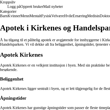
Kroppsliv
Logg på
Opprett bruker
Mail nyheter
Kategorier
Barn
Kvinner
Menn
Mentalt
Fysisk
Velvære
Hvile
Ernæring
Medisin
Dokto
Apotek i Kirkenes og Handelspa
Å ha tilgang til et pålitelig apotek er avgjørende for innbyggerne i Ki
Handelsparken. Vi vil dekke alt fra beliggenhet, åpningstider, tjenester
Apotek Kirkenes
Apotek Kirkenes er en velkjent institusjon i byen. Med sin praktiske b
besøkende.
Beliggenhet
Apotek Kirkenes ligger sentralt i byen, og er lett tilgjengelig for de fl
Åpningstider
Apotek Kirkenes har gunstige åpningstider som passer de fleste timepla