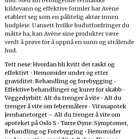
hud. Med sin beroligende termalske
kildevann og effektive formler har Avène
etablert seg som en pålitelig aktør innen
hudpleie. Uansett hvilke hudutfordringer du
måtte ha, kan Avène sine produkter være
verdt å prøve for å oppnå en sunn og strålende
hud.
Tett nese: Hvordan bli kvitt det raskt og
effektivt
•
Hemoroider under og etter
graviditet: Behandling og forebygging
•
Effektive behandlinger og kurer for skabb
•
Veggedyrbitt: Alt du trenger å vite
•
Alt du
trenger å vite om febermålere
•
Vitusapotek
Jernbanetorget – Alt du trenger å vite om
apoteket på Oslo S
•
Tørre Øyne: Symptomer,
Behandling og Forebygging
•
Hemoroider