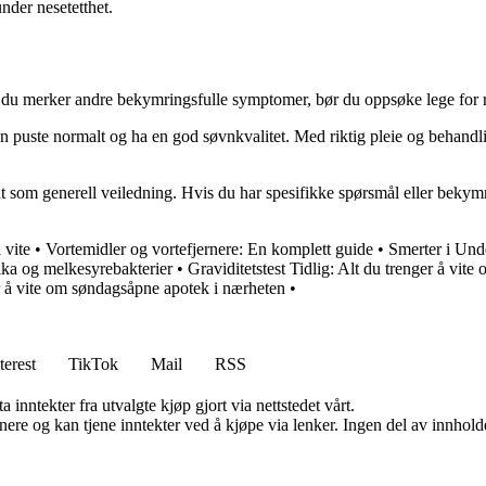
under nesetetthet.
vis du merker andre bekymringsfulle symptomer, bør du oppsøke lege for 
 kan puste normalt og ha en god søvnkvalitet. Med riktig pleie og behand
nt som generell veiledning. Hvis du har spesifikke spørsmål eller beky
 vite
•
Vortemidler og vortefjernere: En komplett guide
•
Smerter i Und
tika og melkesyrebakterier
•
Graviditetstest Tidlig: Alt du trenger å vite
r å vite om søndagsåpne apotek i nærheten
•
terest
TikTok
Mail
RSS
 inntekter fra utvalgte kjøp gjort via nettstedet vårt.
re og kan tjene inntekter ved å kjøpe via lenker. Ingen del av innholdet