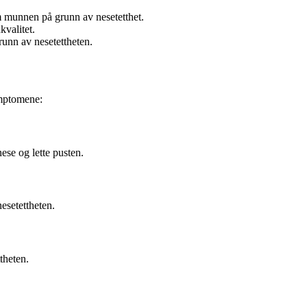
munnen på grunn av nesetetthet.
valitet.
unn av nesetettheten.
symptomene:
ese og lette pusten.
nesetettheten.
theten.