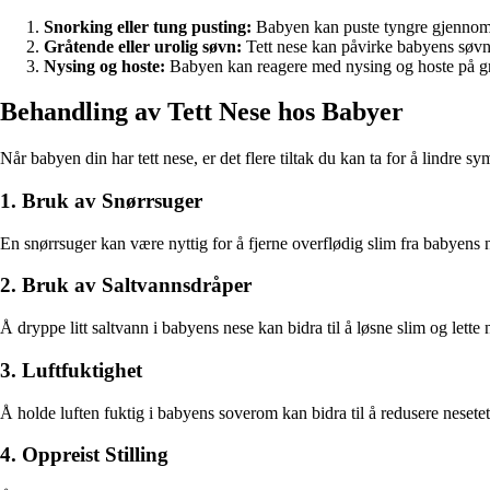
Snorking eller tung pusting:
Babyen kan puste tyngre gjennom 
Gråtende eller urolig søvn:
Tett nese kan påvirke babyens søvnk
Nysing og hoste:
Babyen kan reagere med nysing og hoste på gr
Behandling av Tett Nese hos Babyer
Når babyen din har tett nese, er det flere tiltak du kan ta for å lindre 
1. Bruk av Snørrsuger
En snørrsuger kan være nyttig for å fjerne overflødig slim fra babyens n
2. Bruk av Saltvannsdråper
Å dryppe litt saltvann i babyens nese kan bidra til å løsne slim og lette 
3. Luftfuktighet
Å holde luften fuktig i babyens soverom kan bidra til å redusere nesetet
4. Oppreist Stilling