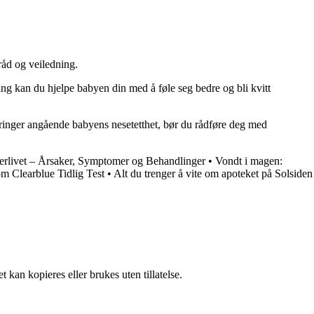
råd og veiledning.
ling kan du hjelpe babyen din med å føle seg bedre og bli kvitt
mringer angående babyens nesetetthet, bør du rådføre deg med
erlivet – Årsaker, Symptomer og Behandlinger
•
Vondt i magen:
 om Clearblue Tidlig Test
•
Alt du trenger å vite om apoteket på Solsiden
 kan kopieres eller brukes uten tillatelse.