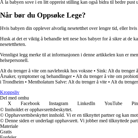
Å la babyen sove i en litt oppreist stilling kan også bidra til bedre pust 
Når bør du Oppsøke Lege?
Hvis babyen din opplever alvorlig nesetetthet over lengre tid, eller h
Husk at det er viktig å behandle tett nese hos babyer for å sikre at de
nesetettheten.
Vennligst legg merke til at informasjonen i denne artikkelen kun er me
helsepersonell.
Alt du trenger å vite om navlebrokk hos voksne
•
Sink: Alt du trenger å
Årsaker, symptomer og behandlinger
•
Alt du trenger å vite om probio
i Trondheim
•
Mentholatum Salve: Alt du trenger å vite
•
Alt du trenge
Kroppsliv
Del med omhu
X
Facebook
Instagram
LinkedIn
YouTube
Pin
© Innholdet er opphavsrettsbeskyttet.
© Opphavsrettsbeskyttet innhold. Vi er en tilknyttet partner og kan motta
© Denne siden er underlagt opphavsrett. Vi jobber med tilknyttede partne
Materiale
Gratis
Fordeler