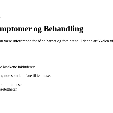
r
Symptomer og Behandling
 kan være utfordrende for både barnet og foreldrene. I denne artikkelen
te årsakene inkluderer:
, noe som kan føre til tett nese.
a til tett nese.
setettheten.