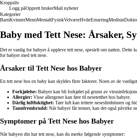
Kroppsliv
Logg på
Opprett bruker
Mail nyheter
Kategorier
Barn
Kvinner
Menn
Mentalt
Fysisk
Velvære
Hvile
Ernæring
Medisin
Dokto
Baby med Tett Nese: Årsaker, 
Det er vanlig for babyer å oppleve tett nese, spesielt om natten. Dette
for babyer med tett nese.
Årsaker til Tett Nese hos Babyer
En tett nese hos en baby kan skyldes flere faktorer. Noen av de vanligs
Forkjølelse:
Babyer kan bli forkjølet på grunn av virusinfeksjoner
Allergier:
Visse allergener kan føre til nesetetthet hos babyer.
Dårlig luftfuktighet:
Tørr luft kan irritere neseslimhinnen og bidr
Tannfrembrudd:
Når babyer får tenner, kan det også påvirke ne
Symptomer på Tett Nese hos Babyer
Når babyen din har tett nese, kan du merke følgende symptomer: