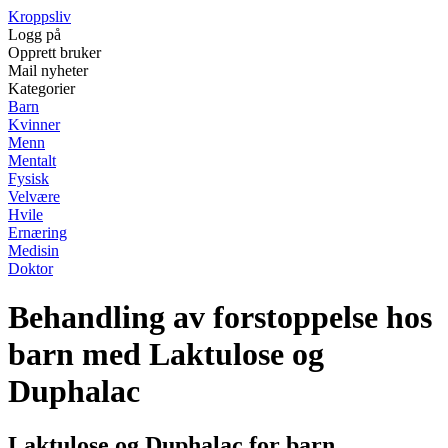
Kroppsliv
Logg på
Opprett bruker
Mail nyheter
Kategorier
Barn
Kvinner
Menn
Mentalt
Fysisk
Velvære
Hvile
Ernæring
Medisin
Doktor
Behandling av forstoppelse hos
barn med Laktulose og
Duphalac
Laktulose og Duphalac for barn