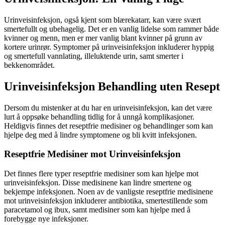
Urinveisinfeksjon, også kjent som blærekatarr, kan være svært
smertefullt og ubehagelig. Det er en vanlig lidelse som rammer både
kvinner og menn, men er mer vanlig blant kvinner på grunn av
kortere urinrør. Symptomer på urinveisinfeksjon inkluderer hyppig
og smertefull vannlating, illeluktende urin, samt smerter i
bekkenområdet.
Urinveisinfeksjon Behandling uten Resept
Dersom du mistenker at du har en urinveisinfeksjon, kan det være
lurt å oppsøke behandling tidlig for å unngå komplikasjoner.
Heldigvis finnes det reseptfrie medisiner og behandlinger som kan
hjelpe deg med å lindre symptomene og bli kvitt infeksjonen.
Reseptfrie Medisiner mot Urinveisinfeksjon
Det finnes flere typer reseptfrie medisiner som kan hjelpe mot
urinveisinfeksjon. Disse medisinene kan lindre smertene og
bekjempe infeksjonen. Noen av de vanligste reseptfrie medisinene
mot urinveisinfeksjon inkluderer antibiotika, smertestillende som
paracetamol og ibux, samt medisiner som kan hjelpe med å
forebygge nye infeksjoner.