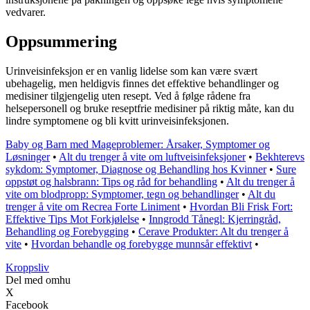
vedvarer.
Oppsummering
Urinveisinfeksjon er en vanlig lidelse som kan være svært
ubehagelig, men heldigvis finnes det effektive behandlinger og
medisiner tilgjengelig uten resept. Ved å følge rådene fra
helsepersonell og bruke reseptfrie medisiner på riktig måte, kan du
lindre symptomene og bli kvitt urinveisinfeksjonen.
Baby og Barn med Mageproblemer: Årsaker, Symptomer og
Løsninger
•
Alt du trenger å vite om luftveisinfeksjoner
•
Bekhterevs
sykdom: Symptomer, Diagnose og Behandling hos Kvinner
•
Sure
oppstøt og halsbrann: Tips og råd for behandling
•
Alt du trenger å
vite om blodpropp: Symptomer, tegn og behandlinger
•
Alt du
trenger å vite om Recrea Forte Liniment
•
Hvordan Bli Frisk Fort:
Effektive Tips Mot Forkjølelse
•
Inngrodd Tånegl: Kjerringråd,
Behandling og Forebygging
•
Cerave Produkter: Alt du trenger å
vite
•
Hvordan behandle og forebygge munnsår effektivt
•
Kroppsliv
Del med omhu
X
Facebook