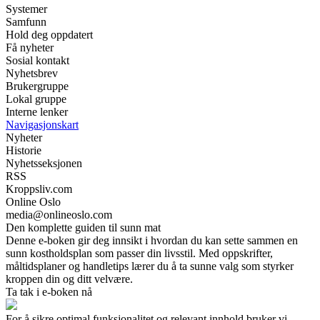
Systemer
Samfunn
Hold deg oppdatert
Få nyheter
Sosial kontakt
Nyhetsbrev
Brukergruppe
Lokal gruppe
Interne lenker
Navigasjonskart
Nyheter
Historie
Nyhetsseksjonen
RSS
Kroppsliv.com
Online Oslo
media@onlineoslo.com
Den komplette guiden til sunn mat
Denne e-boken gir deg innsikt i hvordan du kan sette sammen en
sunn kostholdsplan som passer din livsstil. Med oppskrifter,
måltidsplaner og handletips lærer du å ta sunne valg som styrker
kroppen din og ditt velvære.
Ta tak i e-boken nå
For å sikre optimal funksjonalitet og relevant innhold bruker vi