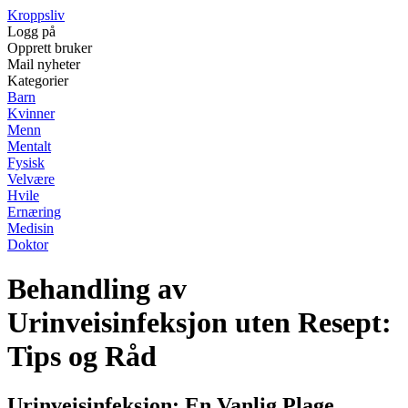
Kroppsliv
Logg på
Opprett bruker
Mail nyheter
Kategorier
Barn
Kvinner
Menn
Mentalt
Fysisk
Velvære
Hvile
Ernæring
Medisin
Doktor
Behandling av
Urinveisinfeksjon uten Resept:
Tips og Råd
Urinveisinfeksjon: En Vanlig Plage