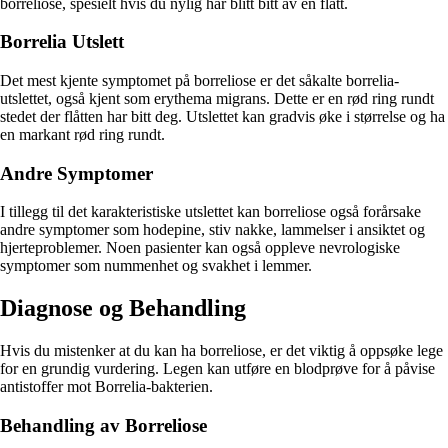
borreliose, spesielt hvis du nylig har blitt bitt av en flått.
Borrelia Utslett
Det mest kjente symptomet på borreliose er det såkalte borrelia-
utslettet, også kjent som erythema migrans. Dette er en rød ring rundt
stedet der flåtten har bitt deg. Utslettet kan gradvis øke i størrelse og ha
en markant rød ring rundt.
Andre Symptomer
I tillegg til det karakteristiske utslettet kan borreliose også forårsake
andre symptomer som hodepine, stiv nakke, lammelser i ansiktet og
hjerteproblemer. Noen pasienter kan også oppleve nevrologiske
symptomer som nummenhet og svakhet i lemmer.
Diagnose og Behandling
Hvis du mistenker at du kan ha borreliose, er det viktig å oppsøke lege
for en grundig vurdering. Legen kan utføre en blodprøve for å påvise
antistoffer mot Borrelia-bakterien.
Behandling av Borreliose