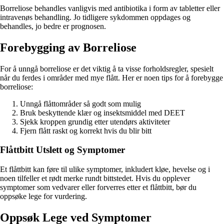
Borreliose behandles vanligvis med antibiotika i form av tabletter eller
intravenøs behandling. Jo tidligere sykdommen oppdages og
behandles, jo bedre er prognosen.
Forebygging av Borreliose
For å unngå borreliose er det viktig å ta visse forholdsregler, spesielt
når du ferdes i områder med mye flått. Her er noen tips for å forebygge
borreliose:
Unngå flåttområder så godt som mulig
Bruk beskyttende klær og insektsmiddel med DEET
Sjekk kroppen grundig etter utendørs aktiviteter
Fjern flått raskt og korrekt hvis du blir bitt
Flåttbitt Utslett og Symptomer
Et flåttbitt kan føre til ulike symptomer, inkludert kløe, hevelse og i
noen tilfeller et rødt merke rundt bittstedet. Hvis du opplever
symptomer som vedvarer eller forverres etter et flåttbitt, bør du
oppsøke lege for vurdering.
Oppsøk Lege ved Symptomer