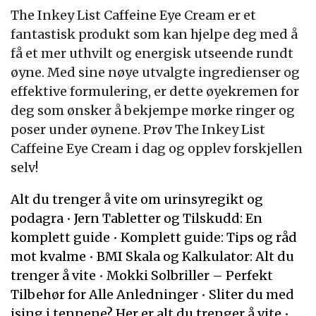
The Inkey List Caffeine Eye Cream er et
fantastisk produkt som kan hjelpe deg med å
få et mer uthvilt og energisk utseende rundt
øyne. Med sine nøye utvalgte ingredienser og
effektive formulering, er dette øyekremen for
deg som ønsker å bekjempe mørke ringer og
poser under øynene. Prøv The Inkey List
Caffeine Eye Cream i dag og opplev forskjellen
selv!
Alt du trenger å vite om urinsyregikt og
podagra
•
Jern Tabletter og Tilskudd: En
komplett guide
•
Komplett guide: Tips og råd
mot kvalme
•
BMI Skala og Kalkulator: Alt du
trenger å vite
•
Mokki Solbriller – Perfekt
Tilbehør for Alle Anledninger
•
Sliter du med
ising i tennene? Her er alt du trenger å vite
•