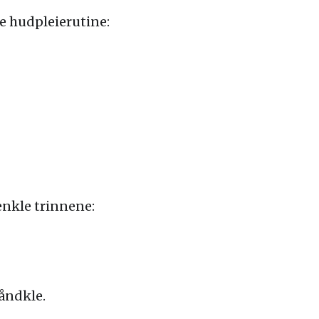
e hudpleierutine:
enkle trinnene:
åndkle.