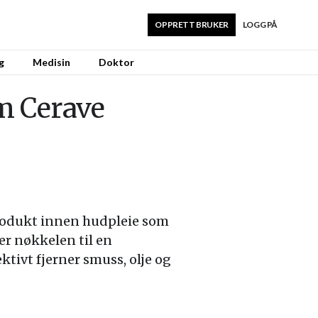
OPPRETT BRUKER
LOGG PÅ
g
Medisin
Doktor
om Cerave
produkt innen hudpleie som
er nøkkelen til en
tivt fjerner smuss, olje og