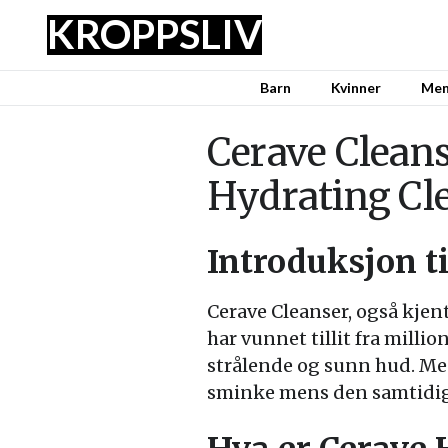
KROPPSLIV
Barn
Kvinner
Me
Cerave Cleans
Hydrating Cl
Introduksjon t
Cerave Cleanser, også kje
har vunnet tillit fra milli
strålende og sunn hud. Med
sminke mens den samtidig 