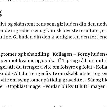
g
ektivt og skånsomt rens som gir huden din den n
ende ingredienser og klinisk beviste resultater, e
utine. Gi huden din den kjærligheten den fortjene
mptomer og behandling
•
Kollagen – Forny huden 
lper mot kvalme og oppkast? Tips og råd for lindr
el: Alt du trenger å vite om folsyre og folat
•
Koll
skudd
•
Alt du trenger å vite om skabb utslett og 
å vite om symptomer på tidlig graviditet
•
Sår og b
er
•
Oppblåst mage: Hvordan bli kvitt luft i magen 