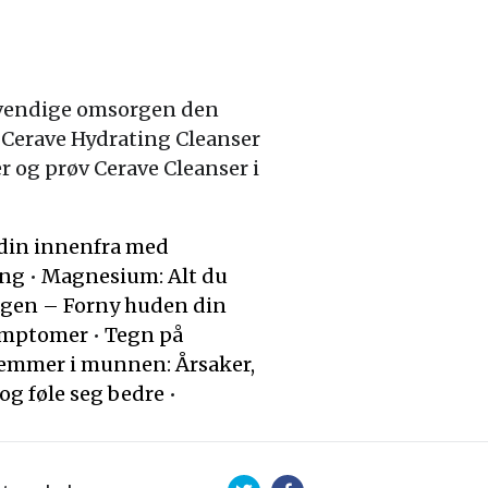
ødvendige omsorgen den
r Cerave Hydrating Cleanser
r og prøv Cerave Cleanser i
din innenfra med
ing
•
Magnesium: Alt du
agen – Forny huden din
symptomer
•
Tegn på
lemmer i munnen: Årsaker,
og føle seg bedre
•