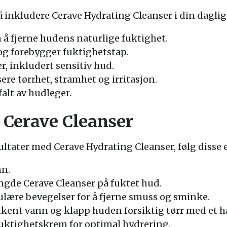
å inkludere Cerave Hydrating Cleanser i din daglig
å fjerne hudens naturlige fuktighet.
og forebygger fuktighetstap.
r, inkludert sensitiv hud.
ere tørrhet, stramhet og irritasjon.
falt av hudleger.
 Cerave Cleanser
ultater med Cerave Hydrating Cleanser, følg disse 
nn.
gde Cerave Cleanser på fuktet hud.
kulære bevegelser for å fjerne smuss og sminke.
kent vann og klapp huden forsiktig tørr med et h
uktighetskrem for optimal hydrering.