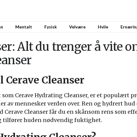
nn
Mentalt
Fysisk
Velvære
Hvile
Ernærin
er: Alt du trenger å vite 
eanser
il Cerave Cleanser
nt som Cerave Hydrating Cleanser, er et populært 
oner av mennesker verden over. Ren og hydrert hud 
 Cerave Cleanser får du en skånsom rens som effek
tilfører huden nødvendig fuktighet.