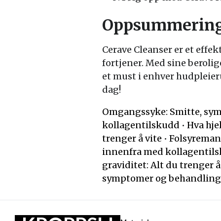
Oppsummerin
Cerave Cleanser er et eff
fortjener. Med sine berolig
et must i enhver hudpleier
dag!
Omgangssyke: Smitte, sy
kollagentilskudd
•
Hva hje
trenger å vite
•
Folsyremang
innenfra med kollagentil
graviditet: Alt du trenger 
symptomer og behandling