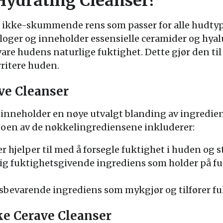
Hydrating Cleanser?
, ikke-skummende rens som passer for alle hudtype
loger og inneholder essensielle ceramider og hyalu
re hudens naturlige fuktighet. Dette gjør den til 
rritere huden.
ve Cleanser
inneholder en nøye utvalgt blanding av ingredien
oen av de nøkkelingrediensene inkluderer:
er hjelper til med å forsegle fuktighet i huden og 
tig fuktighetsgivende ingrediens som holder på f
tsbevarende ingrediens som mykgjør og tilfører fu
ke Cerave Cleanser