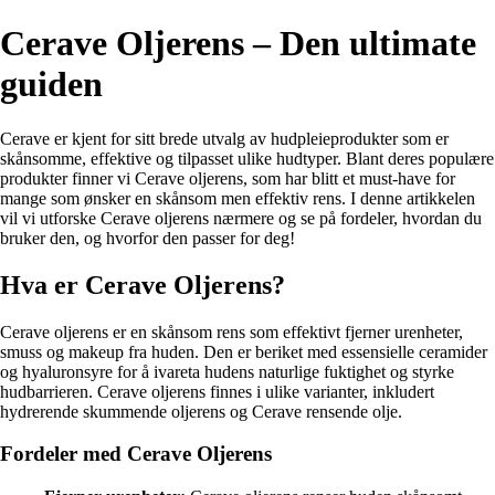
Cerave Oljerens – Den ultimate
guiden
Cerave er kjent for sitt brede utvalg av hudpleieprodukter som er
skånsomme, effektive og tilpasset ulike hudtyper. Blant deres populære
produkter finner vi Cerave oljerens, som har blitt et must-have for
mange som ønsker en skånsom men effektiv rens. I denne artikkelen
vil vi utforske Cerave oljerens nærmere og se på fordeler, hvordan du
bruker den, og hvorfor den passer for deg!
Hva er Cerave Oljerens?
Cerave oljerens er en skånsom rens som effektivt fjerner urenheter,
smuss og makeup fra huden. Den er beriket med essensielle ceramider
og hyaluronsyre for å ivareta hudens naturlige fuktighet og styrke
hudbarrieren. Cerave oljerens finnes i ulike varianter, inkludert
hydrerende skummende oljerens og Cerave rensende olje.
Fordeler med Cerave Oljerens