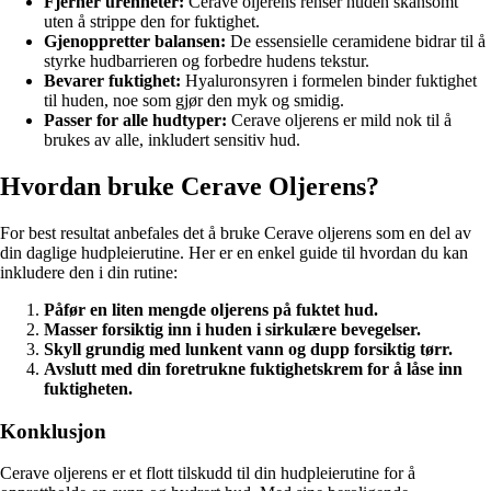
Fjerner urenheter:
Cerave oljerens renser huden skånsomt
uten å strippe den for fuktighet.
Gjenoppretter balansen:
De essensielle ceramidene bidrar til å
styrke hudbarrieren og forbedre hudens tekstur.
Bevarer fuktighet:
Hyaluronsyren i formelen binder fuktighet
til huden, noe som gjør den myk og smidig.
Passer for alle hudtyper:
Cerave oljerens er mild nok til å
brukes av alle, inkludert sensitiv hud.
Hvordan bruke Cerave Oljerens?
For best resultat anbefales det å bruke Cerave oljerens som en del av
din daglige hudpleierutine. Her er en enkel guide til hvordan du kan
inkludere den i din rutine:
Påfør en liten mengde oljerens på fuktet hud.
Masser forsiktig inn i huden i sirkulære bevegelser.
Skyll grundig med lunkent vann og dupp forsiktig tørr.
Avslutt med din foretrukne fuktighetskrem for å låse inn
fuktigheten.
Konklusjon
Cerave oljerens er et flott tilskudd til din hudpleierutine for å