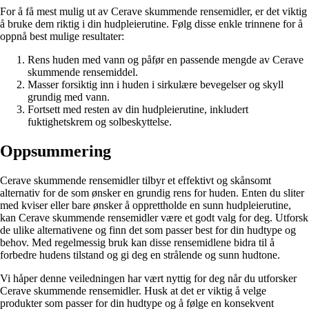
For å få mest mulig ut av Cerave skummende rensemidler, er det viktig
å bruke dem riktig i din hudpleierutine. Følg disse enkle trinnene for å
oppnå best mulige resultater:
Rens huden med vann og påfør en passende mengde av Cerave
skummende rensemiddel.
Masser forsiktig inn i huden i sirkulære bevegelser og skyll
grundig med vann.
Fortsett med resten av din hudpleierutine, inkludert
fuktighetskrem og solbeskyttelse.
Oppsummering
Cerave skummende rensemidler tilbyr et effektivt og skånsomt
alternativ for de som ønsker en grundig rens for huden. Enten du sliter
med kviser eller bare ønsker å opprettholde en sunn hudpleierutine,
kan Cerave skummende rensemidler være et godt valg for deg. Utforsk
de ulike alternativene og finn det som passer best for din hudtype og
behov. Med regelmessig bruk kan disse rensemidlene bidra til å
forbedre hudens tilstand og gi deg en strålende og sunn hudtone.
Vi håper denne veiledningen har vært nyttig for deg når du utforsker
Cerave skummende rensemidler. Husk at det er viktig å velge
produkter som passer for din hudtype og å følge en konsekvent