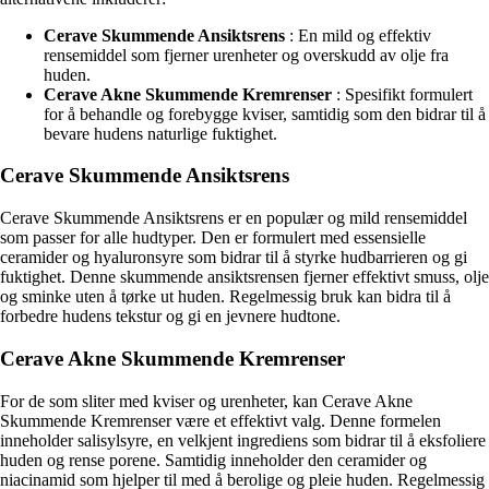
Cerave Skummende Ansiktsrens
: En mild og effektiv
rensemiddel som fjerner urenheter og overskudd av olje fra
huden.
Cerave Akne Skummende Kremrenser
: Spesifikt formulert
for å behandle og forebygge kviser, samtidig som den bidrar til å
bevare hudens naturlige fuktighet.
Cerave Skummende Ansiktsrens
Cerave Skummende Ansiktsrens er en populær og mild rensemiddel
som passer for alle hudtyper. Den er formulert med essensielle
ceramider og hyaluronsyre som bidrar til å styrke hudbarrieren og gi
fuktighet. Denne skummende ansiktsrensen fjerner effektivt smuss, olje
og sminke uten å tørke ut huden. Regelmessig bruk kan bidra til å
forbedre hudens tekstur og gi en jevnere hudtone.
Cerave Akne Skummende Kremrenser
For de som sliter med kviser og urenheter, kan Cerave Akne
Skummende Kremrenser være et effektivt valg. Denne formelen
inneholder salisylsyre, en velkjent ingrediens som bidrar til å eksfoliere
huden og rense porene. Samtidig inneholder den ceramider og
niacinamid som hjelper til med å berolige og pleie huden. Regelmessig