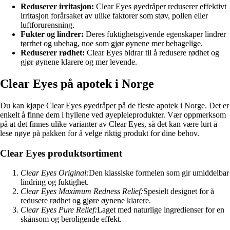
Reduserer irritasjon:
Clear Eyes øyedråper reduserer effektivt
irritasjon forårsaket av ulike faktorer som støv, pollen eller
luftforurensning.
Fukter og lindrer:
Deres fuktighetsgivende egenskaper lindrer
tørrhet og ubehag, noe som gjør øynene mer behagelige.
Reduserer rødhet:
Clear Eyes bidrar til å redusere rødhet og
gjør øynene klarere og mer levende.
Clear Eyes på apotek i Norge
Du kan kjøpe Clear Eyes øyedråper på de fleste apotek i Norge. Det er
enkelt å finne dem i hyllene ved øyepleieprodukter. Vær oppmerksom
på at det finnes ulike varianter av Clear Eyes, så det kan være lurt å
lese nøye på pakken for å velge riktig produkt for dine behov.
Clear Eyes produktsortiment
Clear Eyes Original:
Den klassiske formelen som gir umiddelbar
lindring og fuktighet.
Clear Eyes Maximum Redness Relief:
Spesielt designet for å
redusere rødhet og gjøre øynene klarere.
Clear Eyes Pure Relief:
Laget med naturlige ingredienser for en
skånsom og beroligende effekt.