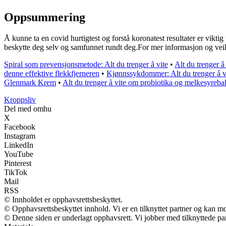
Oppsummering
Å kunne ta en covid hurtigtest og forstå koronatest resultater er vikti
beskytte deg selv og samfunnet rundt deg.For mer informasjon og veile
Spiral som prevensjonsmetode: Alt du trenger å vite
•
Alt du trenger å
denne effektive flekkfjerneren
•
Kjønnssykdommer: Alt du trenger å v
Glenmark Krem
•
Alt du trenger å vite om probiotika og melkesyrebak
Kroppsliv
Del med omhu
X
Facebook
Instagram
LinkedIn
YouTube
Pinterest
TikTok
Mail
RSS
© Innholdet er opphavsrettsbeskyttet.
© Opphavsrettsbeskyttet innhold. Vi er en tilknyttet partner og kan mott
© Denne siden er underlagt opphavsrett. Vi jobber med tilknyttede partn