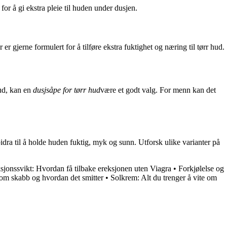
 for å gi ekstra pleie til huden under dusjen.
 er gjerne formulert for å tilføre ekstra fuktighet og næring til tørr hud.
hud, kan en
dusjsåpe for tørr hud
være et godt valg. For menn kan det
bidra til å holde huden fuktig, myk og sunn. Utforsk ulike varianter på
sjonssvikt: Hvordan få tilbake ereksjonen uten Viagra
•
Forkjølelse og
e om skabb og hvordan det smitter
•
Solkrem: Alt du trenger å vite om