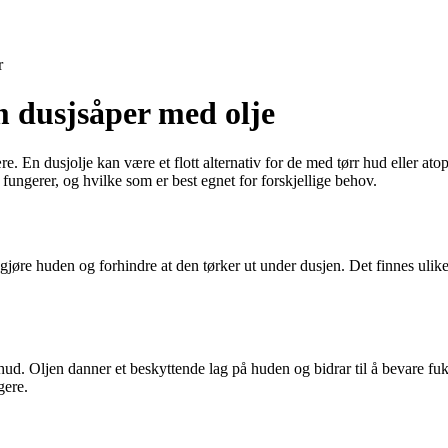
r
om dusjsåper med olje
 En dusjolje kan være et flott alternativ for de med tørr hud eller atop
fungerer, og hvilke som er best egnet for forskjellige behov.
kgjøre huden og forhindre at den tørker ut under dusjen. Det finnes ulik
v hud. Oljen danner et beskyttende lag på huden og bidrar til å bevare 
gere.