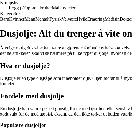
Kroppsliv
Logg på
Opprett bruker
Mail nyheter
Kategorier
Barn
Kvinner
Menn
Mentalt
Fysisk
Velvære
Hvile
Ernæring
Medisin
Dokto
Dusjolje: Alt du trenger å vite 
Å velge riktig dusjsåpe kan være avgjørende for hudens helse og velvære.
denne artikkelen skal vi se nærmere på ulike typer dusjolje, hvordan de 
Hva er dusjolje?
Dusjolje er en type dusjsåpe som inneholder olje. Oljen bidrar til å my
fordeler.
Fordele med dusjolje
En dusjolje kan være spesielt gunstig for de med tørr hud eller sensiti
godt valg for de med atopisk eksem, da den ikke tørker ut huden ytterli
Populære dusjoljer