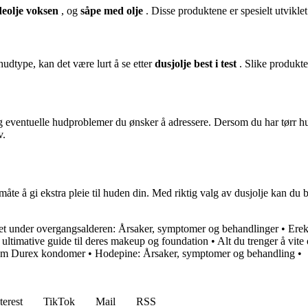
eolje voksen
, og
såpe med olje
. Disse produktene er spesielt utviklet
hudtype, kan det være lurt å se etter
dusjolje best i test
. Slike produkter
 og eventuelle hudproblemer du ønsker å adressere. Dersom du har tørr 
v.
åte å gi ekstra pleie til huden din. Med riktig valg av dusjolje kan du 
vet under overgangsalderen: Årsaker, symptomer og behandlinger
•
Erek
ultimative guide til deres makeup og foundation
•
Alt du trenger å vit
 om Durex kondomer
•
Hodepine: Årsaker, symptomer og behandling
•
terest
TikTok
Mail
RSS