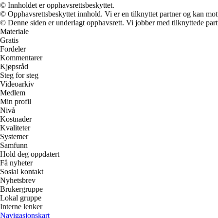
© Innholdet er opphavsrettsbeskyttet.
© Opphavsrettsbeskyttet innhold. Vi er en tilknyttet partner og kan motta
© Denne siden er underlagt opphavsrett. Vi jobber med tilknyttede partne
Materiale
Gratis
Fordeler
Kommentarer
Kjøpsråd
Steg for steg
Videoarkiv
Medlem
Min profil
Nivå
Kostnader
Kvaliteter
Systemer
Samfunn
Hold deg oppdatert
Få nyheter
Sosial kontakt
Nyhetsbrev
Brukergruppe
Lokal gruppe
Interne lenker
Navigasjonskart