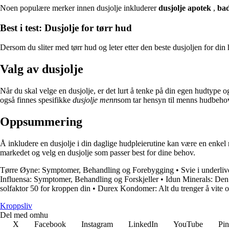
Noen populære merker innen dusjolje inkluderer
dusjolje apotek
,
bad
Best i test: Dusjolje for tørr hud
Dersom du sliter med tørr hud og leter etter den beste dusjoljen for din 
Valg av dusjolje
Når du skal velge en dusjolje, er det lurt å tenke på din egen hudtype
også finnes spesifikke
dusjolje menn
som tar hensyn til menns hudbeho
Oppsummering
Å inkludere en dusjolje i din daglige hudpleierutine kan være en enkel m
markedet og velg en dusjolje som passer best for dine behov.
Tørre Øyne: Symptomer, Behandling og Forebygging
•
Svie i underli
Influensa: Symptomer, Behandling og Forskjeller
•
Idun Minerals: Den 
solfaktor 50 for kroppen din
•
Durex Kondomer: Alt du trenger å vite
Kroppsliv
Del med omhu
X
Facebook
Instagram
LinkedIn
YouTube
Pin