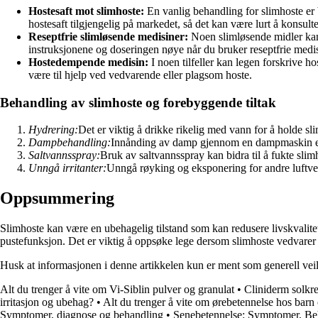
Hostesaft mot slimhoste:
En vanlig behandling for slimhoste er b
hostesaft tilgjengelig på markedet, så det kan være lurt å konsult
Reseptfrie slimløsende medisiner:
Noen slimløsende midler kan k
instruksjonene og doseringen nøye når du bruker reseptfrie medis
Hostedempende medisin:
I noen tilfeller kan legen forskrive
være til hjelp ved vedvarende eller plagsom hoste.
Behandling av slimhoste og forebyggende tiltak
Hydrering:
Det er viktig å drikke rikelig med vann for å holde sli
Dampbehandling:
Innånding av damp gjennom en dampmaskin eller 
Saltvannsspray:
Bruk av saltvannsspray kan bidra til å fukte slimh
Unngå irritanter:
Unngå røyking og eksponering for andre luftvei
Oppsummering
Slimhoste kan være en ubehagelig tilstand som kan redusere livskvalite
pustefunksjon. Det er viktig å oppsøke lege dersom slimhoste vedvarer
Husk at informasjonen i denne artikkelen kun er ment som generell veil
Alt du trenger å vite om Vi-Siblin pulver og granulat
•
Cliniderm solkr
irritasjon og ubehag?
•
Alt du trenger å vite om ørebetennelse hos barn
Symptomer, diagnose og behandling
•
Senebetennelse: Symptomer, Be