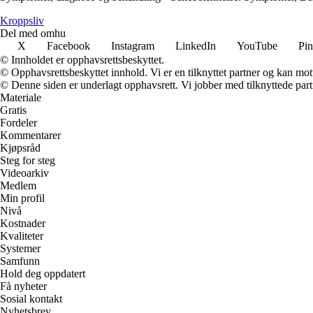
Kroppsliv
Del med omhu
X
Facebook
Instagram
LinkedIn
YouTube
Pin
© Innholdet er opphavsrettsbeskyttet.
© Opphavsrettsbeskyttet innhold. Vi er en tilknyttet partner og kan motta
© Denne siden er underlagt opphavsrett. Vi jobber med tilknyttede partne
Materiale
Gratis
Fordeler
Kommentarer
Kjøpsråd
Steg for steg
Videoarkiv
Medlem
Min profil
Nivå
Kostnader
Kvaliteter
Systemer
Samfunn
Hold deg oppdatert
Få nyheter
Sosial kontakt
Nyhetsbrev