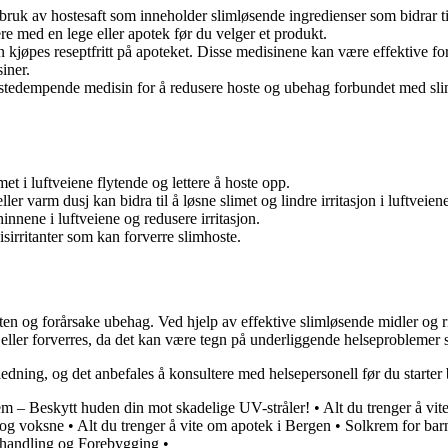
ruk av hostesaft som inneholder slimløsende ingredienser som bidrar til 
ere med en lege eller apotek før du velger et produkt.
jøpes reseptfritt på apoteket. Disse medisinene kan være effektive for å
iner.
 hostedempende medisin for å redusere hoste og ubehag forbundet med sl
met i luftveiene flytende og lettere å hoste opp.
varm dusj kan bidra til å løsne slimet og lindre irritasjon i luftveiene
innene i luftveiene og redusere irritasjon.
sirritanter som kan forverre slimhoste.
ten og forårsake ubehag. Ved hjelp av effektive slimløsende midler og 
 eller forverres, da det kan være tegn på underliggende helseproblemer
edning, og det anbefales å konsultere med helsepersonell før du starte
em – Beskytt huden din mot skadelige UV-stråler!
•
Alt du trenger å vi
 og voksne
•
Alt du trenger å vite om apotek i Bergen
•
Solkrem for barn
handling og Forebygging
•