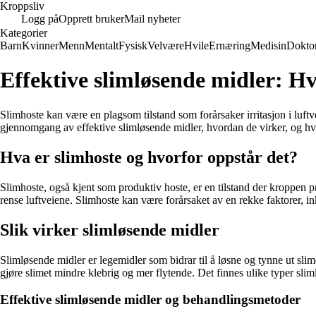
Kroppsliv
Logg på
Opprett bruker
Mail nyheter
Kategorier
Barn
Kvinner
Menn
Mentalt
Fysisk
Velvære
Hvile
Ernæring
Medisin
Dokto
Effektive slimløsende midler: H
Slimhoste kan være en plagsom tilstand som forårsaker irritasjon i luftve
gjennomgang av effektive slimløsende midler, hvordan de virker, og hvi
Hva er slimhoste og hvorfor oppstår det?
Slimhoste, også kjent som produktiv hoste, er en tilstand der kroppen pro
rense luftveiene. Slimhoste kan være forårsaket av en rekke faktorer, inkl
Slik virker slimløsende midler
Slimløsende midler er legemidler som bidrar til å løsne og tynne ut slime
gjøre slimet mindre klebrig og mer flytende. Det finnes ulike typer slim
Effektive slimløsende midler og behandlingsmetoder