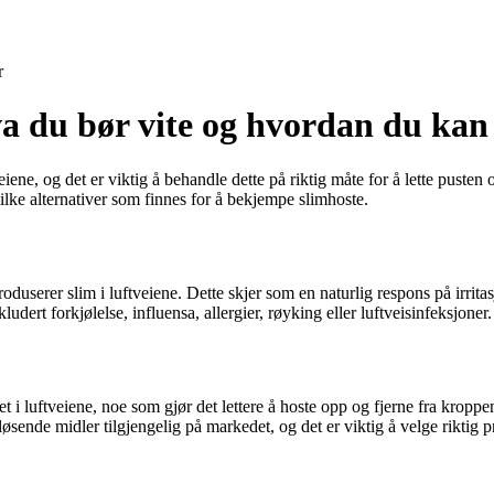
r
va du bør vite og hvordan du kan
iene, og det er viktig å behandle dette på riktig måte for å lette pusten
lke alternativer som finnes for å bekjempe slimhoste.
duserer slim i luftveiene. Dette skjer som en naturlig respons på irritas
udert forkjølelse, influensa, allergier, røyking eller luftveisinfeksjoner.
t i luftveiene, noe som gjør det lettere å hoste opp og fjerne fra kroppe
løsende midler tilgjengelig på markedet, og det er viktig å velge riktig 