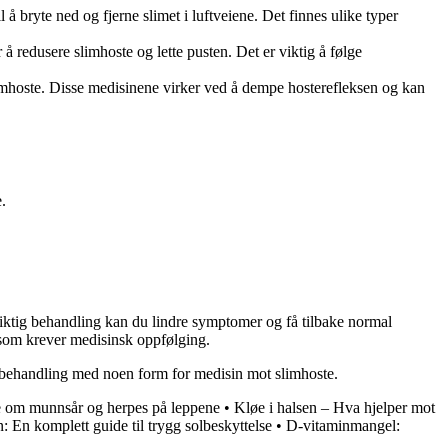
å bryte ned og fjerne slimet i luftveiene. Det finnes ulike typer
 redusere slimhoste og lette pusten. Det er viktig å følge
imhoste. Disse medisinene virker ved å dempe hosterefleksen og kan
.
riktig behandling kan du lindre symptomer og få tilbake normal
 som krever medisinsk oppfølging.
r behandling med noen form for medisin mot slimhoste.
te om munnsår og herpes på leppene
•
Kløe i halsen – Hva hjelper mot
: En komplett guide til trygg solbeskyttelse
•
D-vitaminmangel: