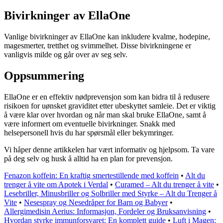
Bivirkninger av EllaOne
Vanlige bivirkninger av EllaOne kan inkludere kvalme, hodepine,
magesmerter, tretthet og svimmelhet. Disse bivirkningene er
vanligvis milde og går over av seg selv.
Oppsummering
EllaOne er en effektiv nødprevensjon som kan bidra til å redusere
risikoen for uønsket graviditet etter ubeskyttet samleie. Det er viktig
å være klar over hvordan og når man skal bruke EllaOne, samt å
være informert om eventuelle bivirkninger. Snakk med
helsepersonell hvis du har spørsmål eller bekymringer.
Vi håper denne artikkelen har vært informativ og hjelpsom. Ta vare
på deg selv og husk å alltid ha en plan for prevensjon.
Fenazon koffein: En kraftig smertestillende med koffein
•
Alt du
trenger å vite om Apotek i Verdal
•
Curamed – Alt du trenger å vite
•
Lesebriller, Minusbriller og Solbriller med Styrke – Alt du Trenger å
Vite
•
Nesespray og Nesedråper for Barn og Babyer
•
Allergimedisin Aerius: Informasjon, Fordeler og Bruksanvisning
•
Hvordan styrke immunforsvaret: En komplett guide
•
Luft i Magen: