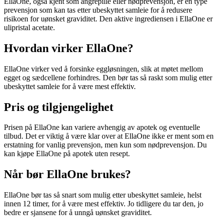
EllaOne, også kjent som angrepille eller nødprevensjon, er en type
prevensjon som kan tas etter ubeskyttet samleie for å redusere
risikoen for uønsket graviditet. Den aktive ingrediensen i EllaOne er
ulipristal acetate.
Hvordan virker EllaOne?
EllaOne virker ved å forsinke eggløsningen, slik at møtet mellom
egget og sædcellene forhindres. Den bør tas så raskt som mulig etter
ubeskyttet samleie for å være mest effektiv.
Pris og tilgjengelighet
Prisen på EllaOne kan variere avhengig av apotek og eventuelle
tilbud. Det er viktig å være klar over at EllaOne ikke er ment som en
erstatning for vanlig prevensjon, men kun som nødprevensjon. Du
kan kjøpe EllaOne på apotek uten resept.
Når bør EllaOne brukes?
EllaOne bør tas så snart som mulig etter ubeskyttet samleie, helst
innen 12 timer, for å være mest effektiv. Jo tidligere du tar den, jo
bedre er sjansene for å unngå uønsket graviditet.