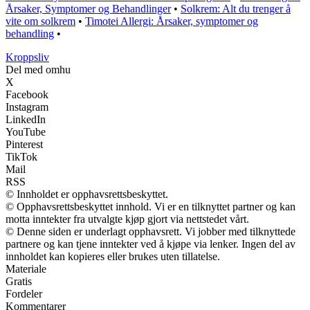
Årsaker, Symptomer og Behandlinger
•
Solkrem: Alt du trenger å
vite om solkrem
•
Timotei Allergi: Årsaker, symptomer og
behandling
•
Kroppsliv
Del med omhu
X
Facebook
Instagram
LinkedIn
YouTube
Pinterest
TikTok
Mail
RSS
© Innholdet er opphavsrettsbeskyttet.
© Opphavsrettsbeskyttet innhold. Vi er en tilknyttet partner og kan
motta inntekter fra utvalgte kjøp gjort via nettstedet vårt.
© Denne siden er underlagt opphavsrett. Vi jobber med tilknyttede
partnere og kan tjene inntekter ved å kjøpe via lenker. Ingen del av
innholdet kan kopieres eller brukes uten tillatelse.
Materiale
Gratis
Fordeler
Kommentarer